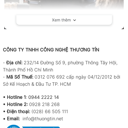
Xem thêm
CÔNG TY TNHH CÔNG NGHỆ THƯƠNG TÍN
-
Địa chỉ:
232/14 Đường Số 9, phường Thông Tây Hội,
Thành Phố Hồ Chí Minh
-
Mã Số Thuế:
0312 076 692 cấp ngày 04/12/2012 bởi
Sở Kế Hoạch & Đầu Tư TP. HCM
•
Hotline 1
:
0944 2222 14
•
Hotline 2:
0928 218 268
• Điện thoại:
(028) 66 505 111
Giới thiệu chung về máy thổi nhiệt
•
Email:
info@thuongtin.net