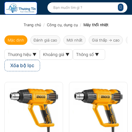
Bỏ
Tìm
kiếm:
qua
nội
dung
Trang chủ
/
Công cụ, dụng cụ
/
Máy thổi nhiệt
Mặc định
Đánh giá cao
Mới nhất
Giá thấp → cao
G
Thương hiệu ▼
Khoảng giá ▼
Thông số ▼
Xóa bộ lọc