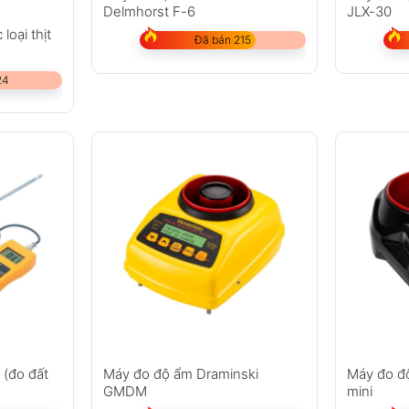
Delmhorst F-6
JLX-30
oại thịt
Đã bán 215
24
(đo đất
Máy đo độ ẩm Draminski
Máy đo đ
GMDM
mini