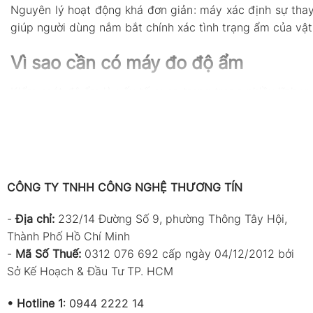
Nguyên lý hoạt động khá đơn giản: máy xác định sự thay 
giúp người dùng nắm bắt chính xác tình trạng ẩm của vật l
Vì sao cần có máy đo độ ẩm
Kiểm soát độ ẩm là yếu tố quan trọng trong nhiều lĩnh v
hưởng nghiêm trọng. Dưới đây là một số lý do bạn nên đ
Ngăn ngừa ẩm mốc và hư hại vật liệu: Vật liệu như 
phẩm.
Tối ưu chất lượng sản xuất: Trong ngành chế biến t
CÔNG TY TNHH CÔNG NGHỆ THƯƠNG TÍN
Đảm bảo an toàn điện và cơ khí: Một số thiết bị điện
-
Địa chỉ:
232/14 Đường Số 9, phường Thông Tây Hội,
Hỗ trợ nghiên cứu và kiểm định chất lượng: Máy đo 
Thành Phố Hồ Chí Minh
-
Mã Số Thuế:
0312 076 692 cấp ngày 04/12/2012 bởi
Khi sử dụng máy không đạt chuẩn gâ
Sở Kế Hoạch & Đầu Tư TP. HCM
Sử dụng máy đo độ ẩm kém chất lượng hoặc sai cách có t
•
Hotline 1
:
0944 2222 14