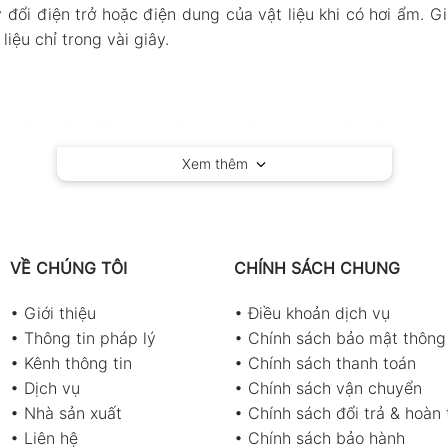
đổi điện trở hoặc điện dung của vật liệu khi có hơi ẩm. 
iệu chỉ trong vài giây.
ực kỹ thuật. Nếu không đo lường đúng cách, hệ thống sản x
ầu tư
máy đo độ ẩm
:
Xem thêm
gỗ, xi măng, vải hay giấy rất nhạy cảm với hơi ẩm. Việc ki
hực phẩm hay nông sản, độ ẩm là thông số quyết định thời 
VỀ CHÚNG TÔI
CHÍNH SÁCH CHUNG
 hoặc linh kiện điện tử có thể hỏng do hơi ẩm cao, nên việc
•
Giới thiệu
•
Điều khoản dịch vụ
độ ẩm còn được ứng dụng rộng rãi trong phòng thí nghiệm, t
•
Thông tin pháp lý
•
Chính sách bảo mật thông 
•
Kênh thông tin
•
Chính sách thanh toán
y ra hậu quả gì
•
Dịch vụ
•
Chính sách vận chuyển
•
Nhà sản xuất
•
Chính sách đổi trả & hoàn 
hể dẫn đến nhiều hệ lụy đáng tiếc:
•
Liên hệ
•
Chính sách bảo hành