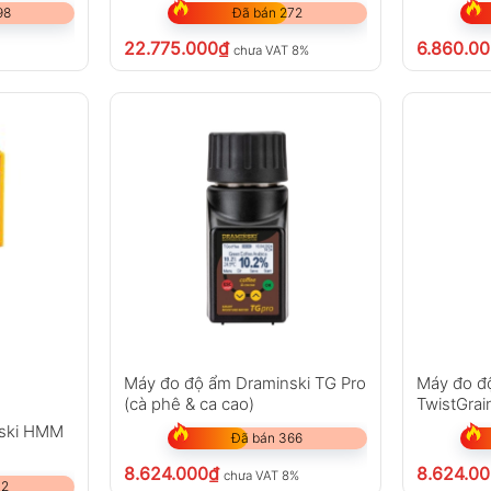
98
Đã bán 272
22.775.000
₫
6.860.0
chưa VAT 8%
Máy đo độ ẩm Draminski TG Pro
Máy đo đ
(cà phê & ca cao)
TwistGrai
nski HMM
Đã bán 366
8.624.000
₫
8.624.0
chưa VAT 8%
12