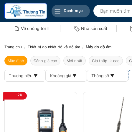
Bỏ
Tìm
qua
Danh mục
kiếm:
nội
dung
Về chúng tôi
Nhà sản xuất
Trang chủ
/
Thiết bị đo nhiệt độ và độ ẩm
/
Máy đo độ ẩm
Mặc định
Đánh giá cao
Mới nhất
Giá thấp → cao
G
Thương hiệu ▼
Khoảng giá ▼
Thông số ▼
-2%