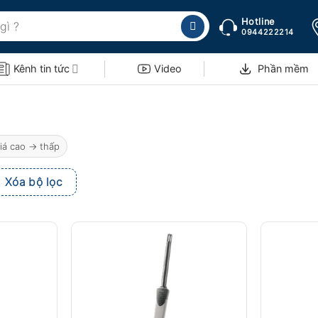
Hotline
0944222214
Kênh tin tức
Video
Phần mềm
iá cao → thấp
Xóa bộ lọc