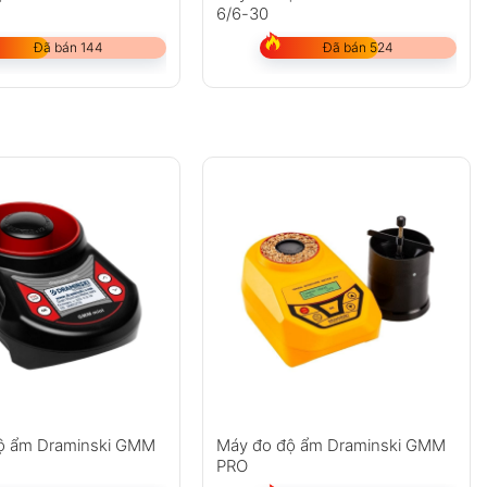
6/6-30
Đã bán 144
Đã bán 524
ộ ẩm Draminski GMM
Máy đo độ ẩm Draminski GMM
PRO