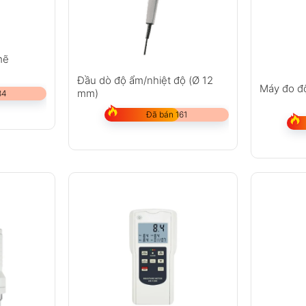
mẽ
Đầu dò độ ẩm/nhiệt độ (Ø 12
Máy đo đ
mm)
84
Đã bán 161