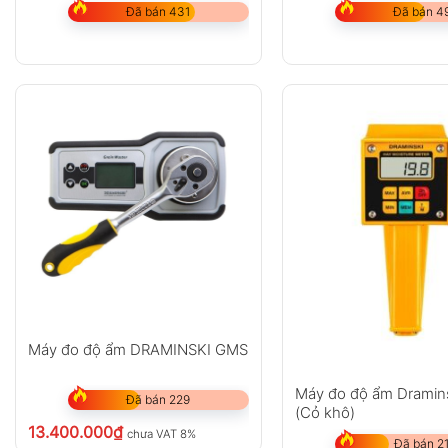
Đã bán 431
Đã bán 4
Máy đo độ ẩm DRAMINSKI GMS
Máy đo độ ẩm Drami
Đã bán 229
(Cỏ khô)
13.400.000
₫
chưa VAT 8%
Đã bán 2