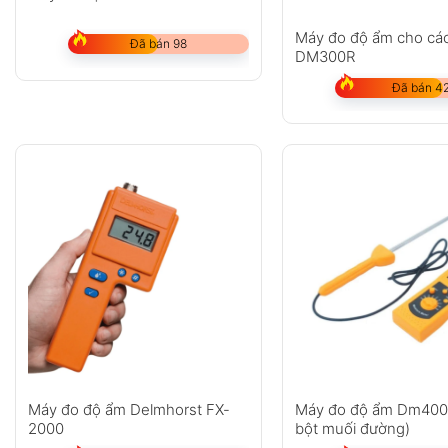
Máy đo độ ẩm cho các l
Đã bán 98
DM300R
Đã bán 4
Máy đo độ ẩm Delmhorst FX-
Máy đo độ ẩm Dm400 
2000
bột muối đường)