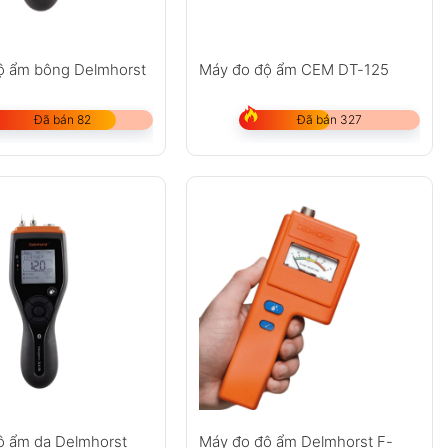
ộ ẩm bông Delmhorst
Máy đo độ ẩm CEM DT-125
Đã bán 82
Đã bán 327
ộ ẩm da Delmhorst
Máy đo độ ẩm Delmhorst F-