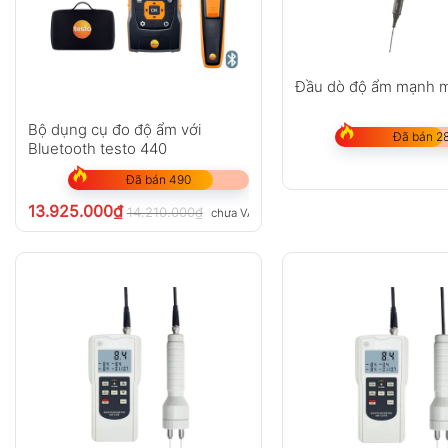
Đầu dò độ ẩm mạnh 
Bộ dụng cụ đo độ ẩm với
Đã bán 2
Bluetooth testo 440
Đã bán 490
13.925.000
₫
14.210.000
₫
chưa VAT 8%