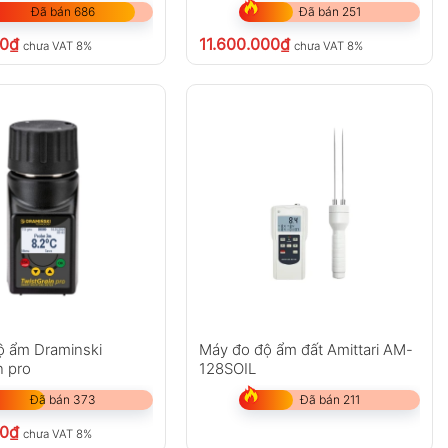
Đã bán 686
Đã bán 251
00
₫
11.600.000
₫
chưa VAT 8%
chưa VAT 8%
ộ ẩm Draminski
Máy đo độ ẩm đất Amittari AM-
n pro
128SOIL
Đã bán 373
Đã bán 211
00
₫
chưa VAT 8%