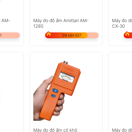
i AM-
Máy đo độ ẩm Amittari AM-
Máy đo đ
128S
CX-30
1
Đã bán 527
Máy đo độ ẩm cỏ khô
Máy đo đ