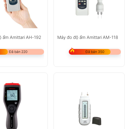
ộ ẩm Amittari AH-192
Máy đo độ ẩm Amittari AM-118
Đã bán 220
Đã bán 350