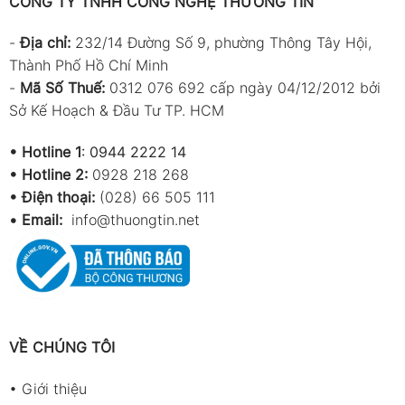
CÔNG TY TNHH CÔNG NGHỆ THƯƠNG TÍN
-
Địa chỉ:
232/14 Đường Số 9, phường Thông Tây Hội,
Thành Phố Hồ Chí Minh
-
Mã Số Thuế:
0312 076 692 cấp ngày 04/12/2012 bởi
Sở Kế Hoạch & Đầu Tư TP. HCM
•
Hotline 1
:
0944 2222 14
•
Hotline 2:
0928 218 268
• Điện thoại:
(028) 66 505 111
•
Email:
info@thuongtin.net
VỀ CHÚNG TÔI
•
Giới thiệu