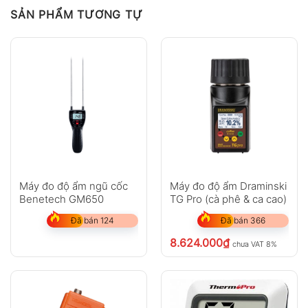
SẢN PHẨM TƯƠNG TỰ
Máy đo độ ẩm ngũ cốc
Máy đo độ ẩm Draminski
Benetech GM650
TG Pro (cà phê & ca cao)
Đã bán 124
Đã bán 366
8.624.000
₫
chưa VAT 8%