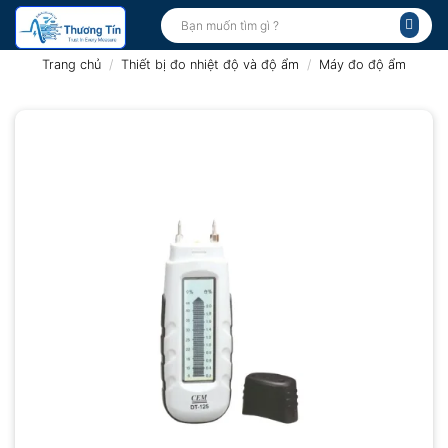
Bỏ
Tìm
kiếm:
qua
nội
Trang chủ
/
Thiết bị đo nhiệt độ và độ ẩm
/
Máy đo độ ẩm
dung