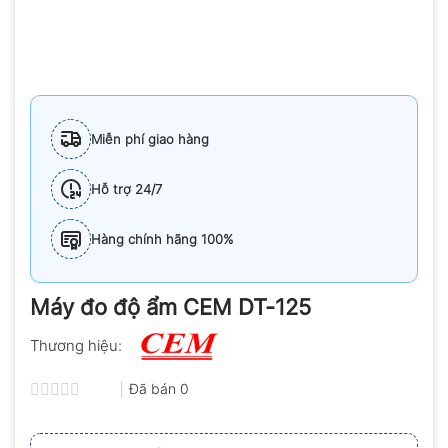
Miễn phí giao hàng
Hỗ trợ 24/7
Hàng chính hãng 100%
Máy đo độ ẩm CEM DT-125
Thương hiệu:
Đã bán
0
Được
xếp
hạng