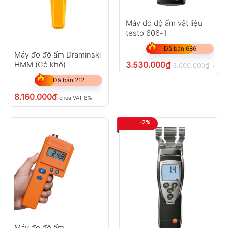
Máy đo độ ẩm vật liệu
testo 606-1
Đã bán 686
Máy đo độ ẩm Draminski
3.530.000
₫
HMM (Cỏ khô)
3.600.000
₫
chưa
Đã bán 212
8.160.000
₫
chưa VAT 8%
-2%
Máy đo độ ẩm