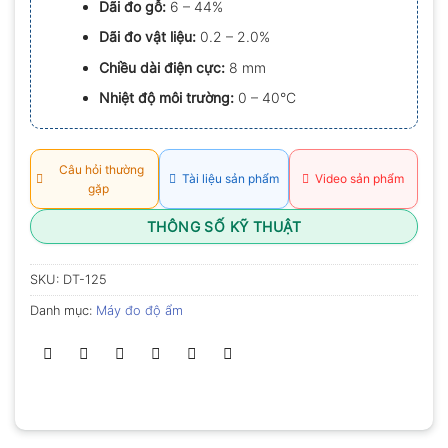
Dãi đo gỗ:
6 – 44%
0.0
5
Dãi đo vật liệu:
0.2 – 2.0%
sao
Chiều dài điện cực:
8 mm
Nhiệt độ môi trường:
0 – 40°C
Câu hỏi thường
Tài liệu sản phẩm
Video sản phẩm
gặp
THÔNG SỐ KỸ THUẬT
SKU:
DT-125
Danh mục:
Máy đo độ ẩm