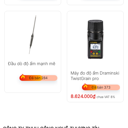
Đầu dò độ ẩm mạnh mẽ
Máy đo độ ẩm Draminski
Đã bán 284
TwistGrain pro
Đã bán 373
8.624.000
₫
chưa VAT 8%