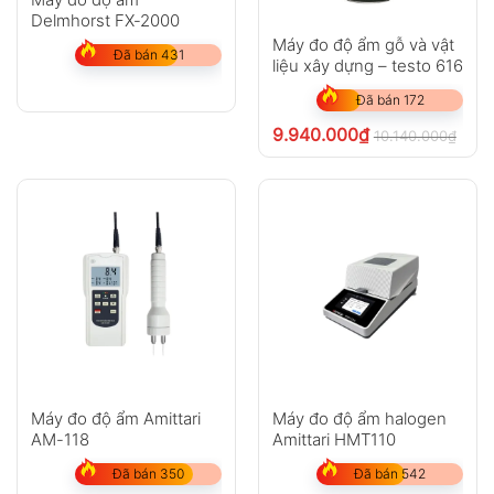
Delmhorst FX-2000
Máy đo độ ẩm gỗ và vật
Đã bán 431
liệu xây dựng – testo 616
Đã bán 172
9.940.000
₫
10.140.000
₫
chưa
Máy đo độ ẩm Amittari
Máy đo độ ẩm halogen
AM-118
Amittari HMT110
Đã bán 350
Đã bán 542