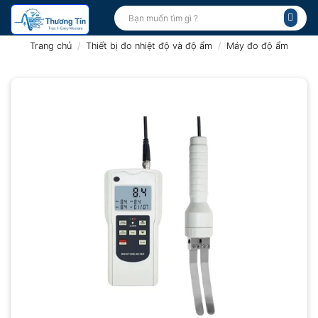
Bỏ
Tìm
kiếm:
qua
nội
Trang chủ
/
Thiết bị đo nhiệt độ và độ ẩm
/
Máy đo độ ẩm
dung