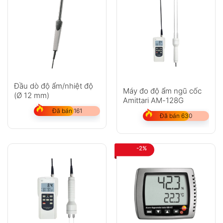
Đầu dò độ ẩm/nhiệt độ
Máy đo độ ẩm ngũ cốc
(Ø 12 mm)
Amittari AM-128G
Đã bán 161
Đã bán 630
-2%