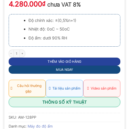
4.280.000
xếp
₫
chưa VAT 8%
hạng
0.0
5
Độ chính xác: ±(0,5%n+1)
sao
Nhiệt độ: 0oC ~ 50oC
Độ ẩm: dưới 90% RH
Máy đo độ ẩm giấy Amittari AM-128PP số lượng
THÊM VÀO GIỎ HÀNG
MUA NGAY
Câu hỏi thường
Tài liệu sản phẩm
Video sản phẩm
gặp
THÔNG SỐ KỸ THUẬT
SKU:
AM-128PP
Danh mục:
Máy đo độ ẩm