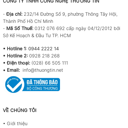
CÔNG TY TNHH CÔNG NGHỆ THƯƠNG TÍN
-
Địa chỉ:
232/14 Đường Số 9, phường Thông Tây Hội,
Thành Phố Hồ Chí Minh
-
Mã Số Thuế:
0312 076 692 cấp ngày 04/12/2012 bởi
Sở Kế Hoạch & Đầu Tư TP. HCM
•
Hotline 1
:
0944 2222 14
•
Hotline 2:
0928 218 268
• Điện thoại:
(028) 66 505 111
•
Email:
info@thuongtin.net
VỀ CHÚNG TÔI
•
Giới thiệu