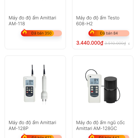
Máy đo độ ẩm Amittari
Máy đo độ ẩm Testo
AM-118
608-H2
Đã bán 350
Đã bán 84
3.440.000
₫
3.510.000
₫
chưa 
Máy đo độ ẩm Amittari
Máy đo độ ẩm ngũ cốc
AM-128P
Amittari AM-128GC
Đã bán 677
Đã bán 447