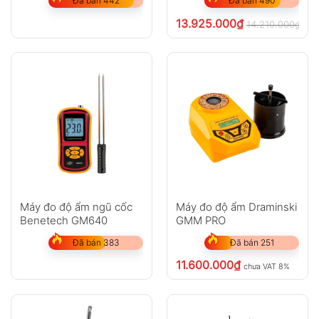
Đã bán 442
Đã bán 490
13.925.000
₫
14.210.000
₫
chư
Máy đo độ ẩm ngũ cốc
Máy đo độ ẩm Draminski
Benetech GM640
GMM PRO
Đã bán 383
Đã bán 251
11.600.000
₫
chưa VAT 8%