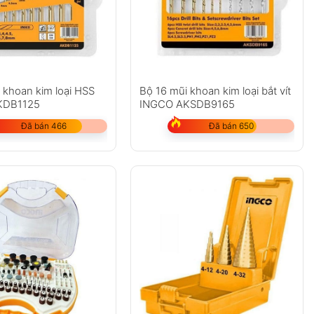
 khoan kim loại HSS
Bộ 16 mũi khoan kim loại bắt vít
KDB1125
INGCO AKSDB9165
Đã bán 466
Đã bán 650