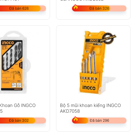
Đã bán 626
Đã bán 326
 Khoan Gỗ INGCO
Bộ 5 mũi khoan kiếng INGCO
5
AKD7058
Đã bán 302
Đã bán 296