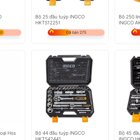
O
Bộ 25 đầu tuýp INGCO
Bộ 250 li
HKTS12251
INGCO A
50
Đã bán 275
oại Hss
Bộ 44 đầu tuýp INGCO
Bộ 45 đầu
HKTS42441
INGCO H