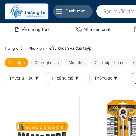
Bỏ
Tìm
qua
Danh mục
kiếm:
nội
dung
Về chúng tôi
Nhà sản xuất
Trang chủ
/
Phụ kiện
/
Đầu khoan và đầu tuýp
Mặc định
Đánh giá cao
Mới nhất
Giá thấp → cao
G
Thương hiệu ▼
Khoảng giá ▼
Thông số ▼