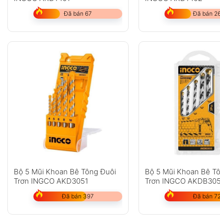
Đã bán 67
Đã bán 2
Bộ 5 Mũi Khoan Bê Tông Đuôi
Bộ 5 Mũi Khoan Bê T
Trơn INGCO AKD3051
Trơn INGCO AKDB30
Đã bán 397
Đã bán 7