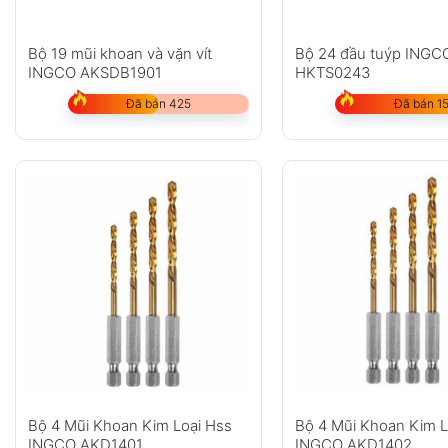
Bộ 19 mũi khoan và vặn vít
Bộ 24 đầu tuýp INGC
INGCO AKSDB1901
HKTS0243
Đã bán 425
Đã bán 1
Bộ 4 Mũi Khoan Kim Loại Hss
Bộ 4 Mũi Khoan Kim L
INGCO AKD1401
INGCO AKD1402