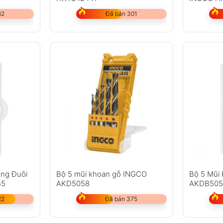
62
Đã bán 301
ông Đuôi
Bộ 5 mũi khoan gỗ INGCO
Bộ 5 Mũi
55
AKD5058
AKDB505
22
Đã bán 375