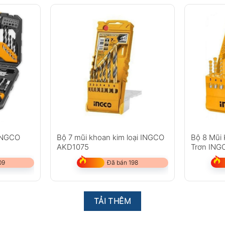
INGCO
Bộ 7 mũi khoan kim loại INGCO
Bộ 8 Mũi
AKD1075
Trơn ING
09
Đã bán 198
TẢI THÊM