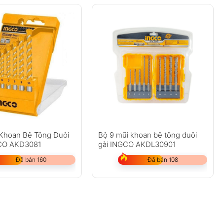
 Khoan Bê Tông Đuôi
Bộ 9 mũi khoan bê tông đuôi
CO AKD3081
gài INGCO AKDL30901
Đã bán 160
Đã bán 108