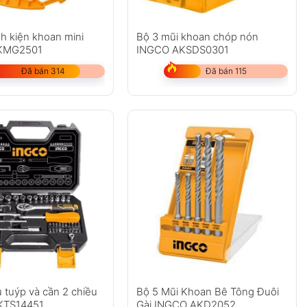
nh kiện khoan mini
Bộ 3 mũi khoan chóp nón
KMG2501
INGCO AKSDS0301
Đã bán 314
Đã bán 115
 tuýp và cần 2 chiều
Bộ 5 Mũi Khoan Bê Tông Đuôi
KTS14451
Gài INGCO AKD2052