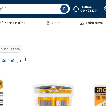
Hotline
0944222214
Kênh tin tức
Video
Phần mềm
iá cao → thấp
Xóa bộ lọc