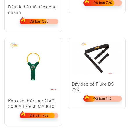
Đã bán 726
Đầu dò bề mặt tác động
nhanh
Đã bán 328
Dây đeo cổ Fluke DS
7XX
Đã bán 142
Kẹp cảm biến ngoài AC
3000A Extech MA3010
Đã bán 752