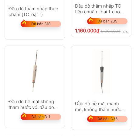
Đầu dò thâm nhập TC
Đầu dò thâm nhập thực
tiêu chuẩn Loại T cho
phẩm (TC loại T)
testo 108-2
Đã bán 235
Đã bán 318
1.160.000
₫
1.190.000
₫
chưa VA
Đầu dò bề mặt không
Đầu dò bề mặt mạnh
thấm nước với đầu đo
mẽ, không thấm nước
được mở rộng
(Pt100)
Đã bán 311
Đã bán 336