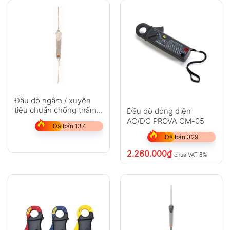
Đầu dò ngâm / xuyên
tiêu chuẩn chống thấm
Đầu dò dòng điện
nước (TC loại T)
AC/DC PROVA CM-05
Đã bán 137
Đã bán 329
2.260.000
₫
chưa VAT 8%