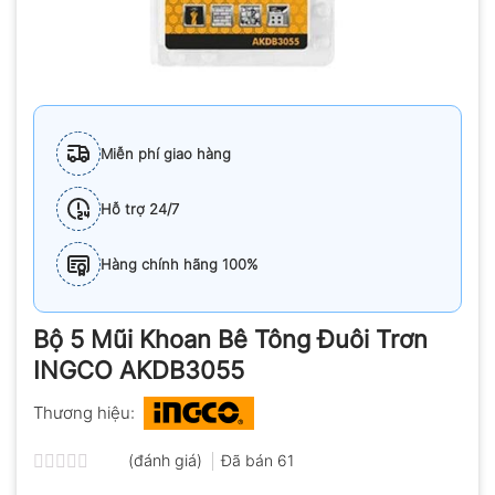
Miễn phí giao hàng
Hỗ trợ 24/7
Hàng chính hãng 100%
Bộ 5 Mũi Khoan Bê Tông Đuôi Trơn
INGCO AKDB3055
Thương hiệu:
(đánh giá)
Đã bán
61
Được