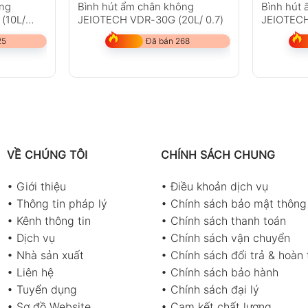
ông
Bình hút ẩm chân không
Bình hút
(10L/
JEIOTECH VDR-30G (20L/ 0.7)
JEIOTECH
25
Đã bán 268
VỀ CHÚNG TÔI
CHÍNH SÁCH CHUNG
•
Giới thiệu
•
Điều khoản dịch vụ
•
Thông tin pháp lý
•
Chính sách bảo mật thông 
•
Kênh thông tin
•
Chính sách thanh toán
•
Dịch vụ
•
Chính sách vận chuyển
•
Nhà sản xuất
•
Chính sách đổi trả & hoàn 
•
Liên hệ
•
Chính sách bảo hành
•
Tuyển dụng
•
Chính sách đại lý
•
Sơ đồ Website
•
Cam kết chất lượng