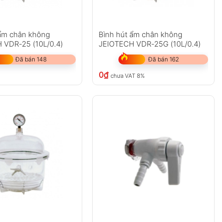
 ẩm chân không
Bình hút ẩm chân không
 VDR-25 (10L/0.4)
JEIOTECH VDR-25G (10L/0.4)
Đã bán 148
Đã bán 162
0
₫
chưa VAT 8%