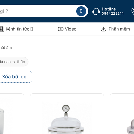
Hotline
0944222214
Kênh tin tức
Video
Phần mềm
hút ẩm
iá cao → thấp
Xóa bộ lọc