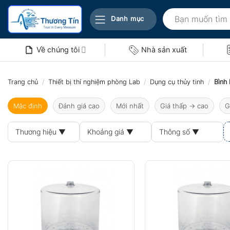
Bỏ
Tìm
qua
Danh mục
kiếm:
nội
dung
Về chúng tôi
Nhà sản xuất
Trang chủ
/
Thiết bị thí nghiệm phòng Lab
/
Dụng cụ thủy tinh
/
Bình 
Mặc định
Đánh giá cao
Mới nhất
Giá thấp → cao
G
Thương hiệu ▼
Khoảng giá ▼
Thông số ▼