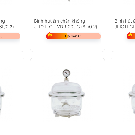
ông
Bình hút ẩm chân không
Bình hút
L/0.2)
JEIOTECH VDR-20UG (6L/0.2)
JEIOTECH
73
Đã bán 61