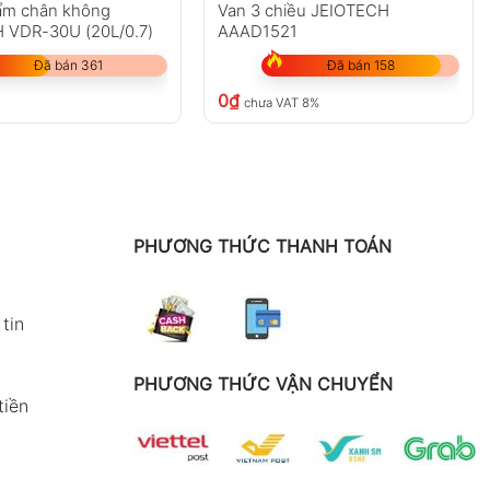
 ẩm chân không
Van 3 chiều JEIOTECH
 VDR-30U (20L/0.7)
AAAD1521
Đã bán 361
Đã bán 158
0
₫
chưa VAT 8%
PHƯƠNG THỨC THANH TOÁN
tin
PHƯƠNG THỨC VẬN CHUYỂN
tiền