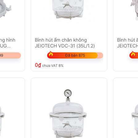
ng hình
Bình hút ẩm chân không
Bình hút
0UG
JEIOTECH VDC-31 (35L/1.2)
JEIOTECH
99
Đã bán 875
0
₫
chưa VAT 8%