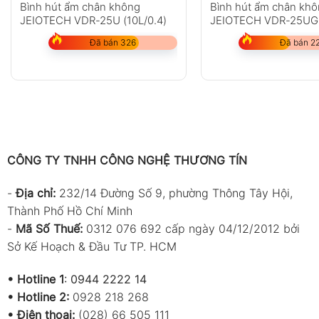
Bình hút ẩm chân không
Bình hút ẩm chân kh
JEIOTECH VDR-25U (10L/0.4)
JEIOTECH VDR-25UG 
0.4)
Đã bán 326
Đã bán 2
CÔNG TY TNHH CÔNG NGHỆ THƯƠNG TÍN
-
Địa chỉ:
232/14 Đường Số 9, phường Thông Tây Hội,
Thành Phố Hồ Chí Minh
-
Mã Số Thuế:
0312 076 692 cấp ngày 04/12/2012 bởi
Sở Kế Hoạch & Đầu Tư TP. HCM
•
Hotline 1
:
0944 2222 14
•
Hotline 2:
0928 218 268
• Điện thoại:
(028) 66 505 111