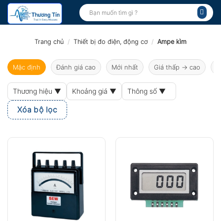
Bỏ
Tìm
kiếm:
qua
nội
dung
Trang chủ
/
Thiết bị đo điện, động cơ
/
Ampe kìm
Mặc định
Đánh giá cao
Mới nhất
Giá thấp → cao
G
Thương hiệu ▼
Khoảng giá ▼
Thông số ▼
Xóa bộ lọc