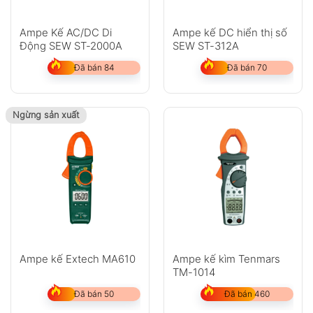
Ampe Kế AC/DC Di
Ampe kế DC hiển thị số
Động SEW ST-2000A
SEW ST-312A
Đã bán 84
Đã bán 70
Ngừng sản xuất
Ampe kế Extech MA610
Ampe kế kìm Tenmars
TM-1014
Đã bán 50
Đã bán 460