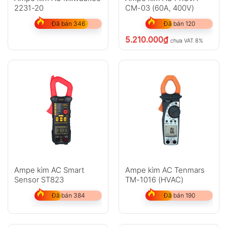
2231-20
CM-03 (60A, 400V)
Đã bán 346
Đã bán 120
5.210.000
₫
chưa VAT 8%
Ampe kìm AC Smart
Ampe kìm AC Tenmars
Sensor ST823
TM-1016 (HVAC)
Đã bán 384
Đã bán 190