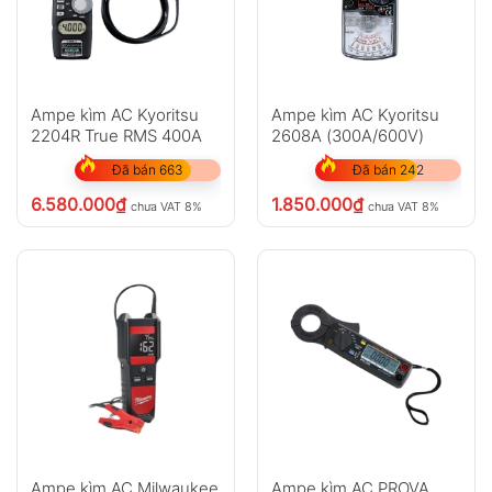
Ampe kìm AC Kyoritsu
Ampe kìm AC Kyoritsu
2204R True RMS 400A
2608A (300A/600V)
Đã bán 663
Đã bán 242
6.580.000
₫
1.850.000
₫
chưa VAT 8%
chưa VAT 8%
Ampe kìm AC Milwaukee
Ampe kìm AC PROVA