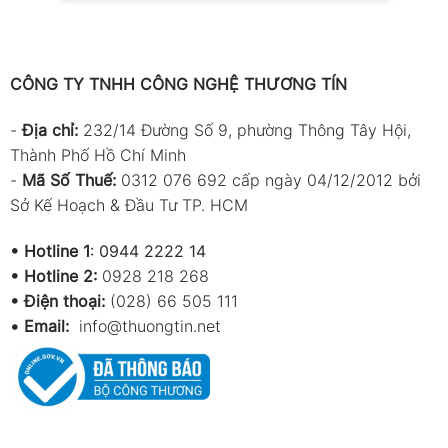
DC
mà vẫn đảm bảo an toàn tuyệt đối, không làm gián
đoạn mạch điện. So với đồng hồ vạn năng, ampe kìm
vượt trội ở khả năng đo dòng lớn (lên đến hàng nghìn
CÔNG TY TNHH CÔNG NGHỆ THƯƠNG TÍN
ampe) và thao tác cực kỳ nhanh chóng.
-
Địa chỉ:
232/14 Đường Số 9, phường Thông Tây Hội,
Nếu đồng hồ vạn năng được ví như “bộ não” tính toán,
Thành Phố Hồ Chí Minh
thì ampe kìm chính là “bàn tay nắm bắt dòng điện”
-
Mã Số Thuế:
0312 076 692 cấp ngày 04/12/2012 bởi
mạnh mẽ, chính xác và trực quan.
Sở Kế Hoạch & Đầu Tư TP. HCM
Các loại ampe kìm phổ biến và công dụng
•
Hotline 1
:
0944 2222 14
thực tế
•
Hotline 2:
0928 218 268
Không phải tất cả ampe kìm đều giống nhau. Tùy vào
• Điện thoại:
(028) 66 505 111
nhu cầu đo lường và môi trường làm việc, thiết bị này
•
Email:
info@thuongtin.net
được chia thành nhiều loại khác nhau – mỗi loại mang
một thế mạnh riêng.