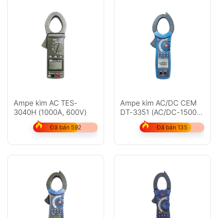
Ampe kìm AC TES-
Ampe kìm AC/DC CEM
3040H (1000A, 600V)
DT-3351 (AC/DC-1500A,
AC-1000V, DC-750V
Đã bán 592
Đã bán 135
True RMS)