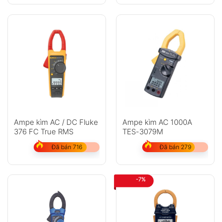
Ampe kìm AC / DC Fluke
Ampe kìm AC 1000A
376 FC True RMS
TES-3079M
Đã bán 716
Đã bán 279
-7%