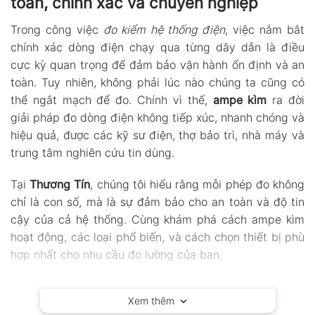
toàn, chính xác và chuyên nghiệp
Trong công việc
đo kiểm hệ thống điện
, việc nắm bắt
chính xác dòng điện chạy qua từng dây dẫn là điều
cực kỳ quan trọng để đảm bảo vận hành ổn định và an
toàn. Tuy nhiên, không phải lúc nào chúng ta cũng có
thể ngắt mạch để đo. Chính vì thế,
ampe kìm
ra đời
giải pháp đo dòng điện không tiếp xúc, nhanh chóng và
hiệu quả, được các kỹ sư điện, thợ bảo trì, nhà máy và
trung tâm nghiên cứu tin dùng.
Tại
Thương Tín
, chúng tôi hiểu rằng mỗi phép đo không
chỉ là con số, mà là sự đảm bảo cho an toàn và độ tin
cậy của cả hệ thống. Cùng khám phá cách ampe kìm
hoạt động, các loại phổ biến, và cách chọn thiết bị phù
hợp nhất cho nhu cầu đo lường của bạn.
Cơ chế hoạt động
Xem thêm
Nhờ cơ chế này, người dùng
có thể đo dòng AC hoặc