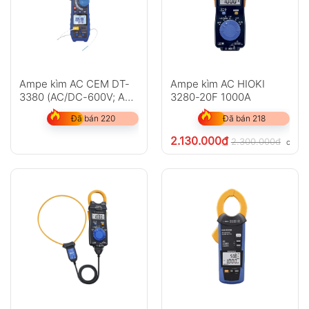
Ampe kìm AC CEM DT-
Ampe kìm AC HIOKI
3380 (AC/DC-600V; AC-
3280-20F 1000A
1000A True RMS)
Đã bán 220
Đã bán 218
2.130.000
₫
2.300.000
₫
chưa 