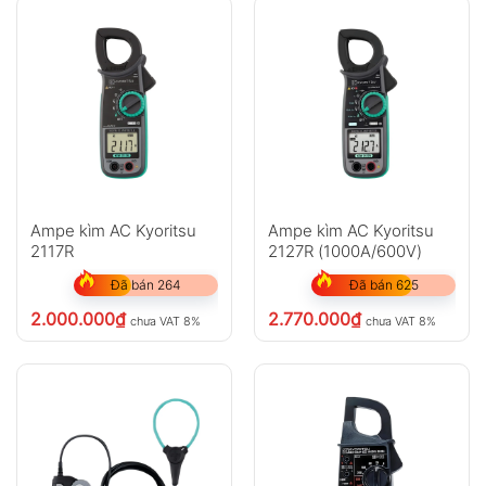
Ampe kìm AC Kyoritsu
Ampe kìm AC Kyoritsu
2117R
2127R (1000A/600V)
Đã bán 264
Đã bán 625
2.000.000
₫
2.770.000
₫
chưa VAT 8%
chưa VAT 8%