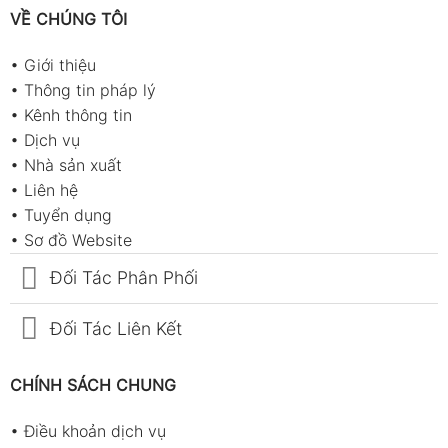
VỀ CHÚNG TÔI
•
Giới thiệu
•
Thông tin pháp lý
•
Kênh thông tin
•
Dịch vụ
•
Nhà sản xuất
•
Liên hệ
Ampe kìm chính hãng năm 2026
•
Tuyển dụng
•
Sơ đồ Website
Ampe kìm đo dòng AC/DC – Chuẩn cho kỹ sư công
Đối Tác Phân Phối
nghiệp
Đối Tác Liên Kết
Đây là dòng phổ biến nhất, cho phép đo cả dòng xoay
chiều (AC) lẫn một chiều (DC).
Nhờ cảm biến Hall hiện đại, thiết bị có thể ghi lại dòng
CHÍNH SÁCH CHUNG
điện trong các hệ thống động cơ, tủ điện, trạm biến áp
•
Điều khoản dịch vụ
hoặc dây dẫn công nghiệp một cách chính xác.