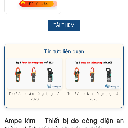
600V/1000A, AC True
Đã bán 464
RMS)
TẢI THÊM
Tin tức liên quan
ất
Top 5 Ampe kìm thông dụng nhất
Top 5 Ampe kìm thông dụng nhất
T
2026
2026
Ampe kìm – Thiết bị đo dòng điện an