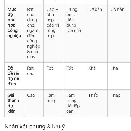
Mức
Rất
Cao –
Trung
Cơ bản
Cơ bản
độ
cao –
phù
bình –
phù
dùng
hợp
dân
hợp
cho
bảo trì
dụng,
công
ngành
tổng
tòa nhà
nghiệp
điện
hợp
công
nghiệp
& nhà
máy
Độ
Rất
Tốt
Tốt
Khá
Khá
bền &
cao
độ ổn
định
Giá
Cao
Tầm
Tầm
Thấp
Thấp
thành
trung
trung –
dự
dễ tiếp
kiến
cận
Nhận xét chung & lưu ý