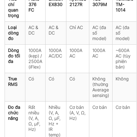
chí
376
EX830
2127R
3079M
TM-
quan
FC
1014
trọng
Loại
AC &
AC &
Chỉ AC
AC (đa
AC (đa
dòng
DC
DC
số
số
đo
model)
model)
Dòng
1000A
1000A
1000A
1000A
~600A
đo tối
(kẹp) /
AC/DC
AC
AC
AC (tùy
đa
2500A
phiên
(iFlex)
bản)
True
Có
Có
Có
Không
Không
RMS
(thường
Average
sensing)
Đo đa
Rất
Nhiều
Cơ bản
Cơ bản
Cơ bản
chức
nhiều
(V, A,
(A, V, Ω,
năng
(V, A,
Ω, µF,
Hz)
Ω, µF,
Hz +
Hz)
IR
temp)