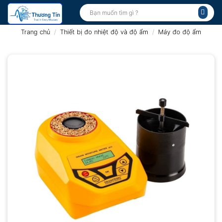
Bỏ
Tìm
kiếm:
qua
nội
Trang chủ
/
Thiết bị đo nhiệt độ và độ ẩm
/
Máy đo độ ẩm
dung