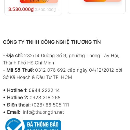
Đã bán 686
3.530.000
₫
3.600.000
₫
chưa VAT 8%
CÔNG TY TNHH CÔNG NGHỆ THƯƠNG TÍN
-
Địa chỉ:
232/14 Đường Số 9, phường Thông Tây Hội,
Thành Phố Hồ Chí Minh
-
Mã Số Thuế:
0312 076 692 cấp ngày 04/12/2012 bởi
Sở Kế Hoạch & Đầu Tư TP. HCM
•
Hotline 1
:
0944 2222 14
•
Hotline 2:
0928 218 268
• Điện thoại:
(028) 66 505 111
•
Email:
info@thuongtin.net