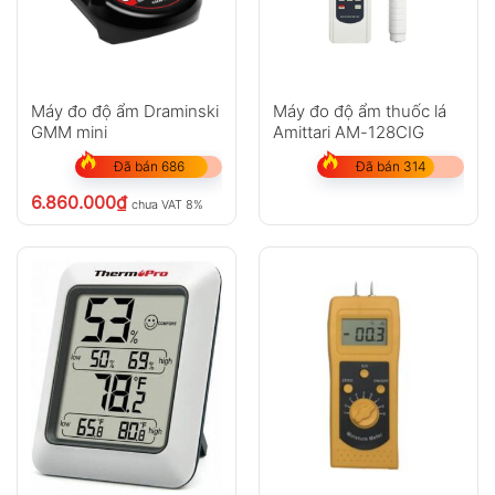
Máy đo độ ẩm Draminski
Máy đo độ ẩm thuốc lá
GMM mini
Amittari AM-128CIG
Đã bán 686
Đã bán 314
6.860.000
₫
chưa VAT 8%