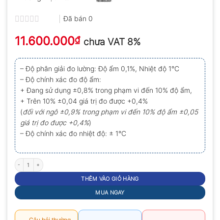
Đã bán
0
Được
11.600.000
xếp
₫
chưa VAT 8%
hạng
0.0
5
– Độ phân giải đo lường: Độ ẩm 0,1%, Nhiệt độ 1°C
sao
– Độ chính xác đo độ ẩm:
+ Đang sử dụng ±0,8% trong phạm vi đến 10% độ ẩm,
+ Trên 10% ±0,04 giá trị đo được +0,4%
(
đối với ngô ±0,9% trong phạm vi đến 10% độ ẩm ±0,05
giá trị đo được +0,4%
)
– Độ chính xác đo nhiệt độ: ± 1°C
Máy đo độ ẩm Draminski GMM PRO số lượng
THÊM VÀO GIỎ HÀNG
MUA NGAY
Câu hỏi thường