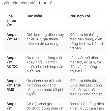
yêu cầu công việc thực tế.
Loại
Đặc điểm
Phù hợp khi
ampe
kìm
Ampe
Chỉ đo dòng điện xoay
Kiểm tra hệ thống
kìm AC
chiều AC, giá thành
điện dân dụng, điện
thấp và dễ sử dụng.
công trình và bảo trì
cơ bản.
Ampe
Đo được cả dòng điện
Làm việc với điện
kìm
xoay chiều và một
mặt trời, ắc quy, xe
AC/DC
chiều nhờ tích hợp cảm
điện và hệ thống
biến Hall.
nguồn DC.
Ampe
Đo chính xác trên các
Kiểm tra biến tần,
kìm True
hệ thống có dạng
UPS, đèn LED công
RMS
sóng méo hoặc tải phi
suất lớn và thiết bị
tuyến.
điện tử công nghiệp.
Ampe
Có độ phân giải cao,
Bảo trì hệ thống điều
kìm
đo được dòng điện rất
khiển, PLC, cảm biến