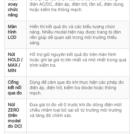
xoay
điện AC/DC, điện áp, điện trở, tần số, điện dung
chức
hoặc kiểm tra thông mạch.
năng
Màn
Hiển thị kết quả đo và các biểu tượng chức
hình
năng. Nhiều model hiện nay được trang bị đèn
LCD
nền giúp dễ quan sát trong môi trường thiếu
sáng.
Nút
Hỗ trợ giữ nguyên kết quả đo trên màn hình
HOLD /
hoặc ghi lại giá trị lớn nhất và nhỏ nhất trong quá
MAX /
trình kiểm tra.
MIN
Cổng
Dùng để cắm que đo khi thực hiện các phép đo
kết nối
điện áp, điện trở, kiểm tra diode hoặc thông
que đo
mạch.
Nút
Đưa giá trị đo về 0 trước khi đo dòng điện một
ZERO
chiều nhằm loại bỏ sai số từ trường môi trường
(trên
và tăng độ chính xác.
model
đo DC)