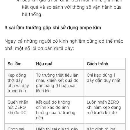
kết quả và so sánh với thông số vận hành của
hệ thống.
3 sai lầm thường gặp khi sử dụng ampe kìm
Ngay cả những người có kinh nghiệm cũng có thể mắc
phải một số lỗi cơ bản dưới đây:
Sai lầm
Hậu quả
Cách tránh
Kẹp đồng
Từ trường triệt tiêu lẫn
Chỉ kẹp đúng 1
thời dây
nhau khiến kết quả đo
dây dẫn duy nhất
pha và dây
gần bằng 0 hoặc sai
trung tính
lệch lớn
Quên nhấn
Kết quả đo không
Luôn nhấn ZERO
nút ZERO
chính xác do ảnh
khi hàm kẹp đang
khi đo DC
hưởng của từ trường
mở trước khi đo
nền
Chọn sai
Hiển thị sai giá trị, gây
Xác định rõ loại