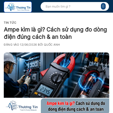
Bỏ
Tìm
kiếm:
qua
nội
dung
TIN TỨC
Ampe kìm là gì? Cách sử dụng đo dòng
điện đúng cách & an toàn
ĐĂNG VÀO
12/06/2026
BỞI
QUỐC ANH