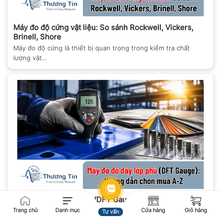
Máy đo độ cứng vật liệu: So sánh Rockwell, Vickers,
Brinell, Shore
Máy đo độ cứng là thiết bị quan trọng trong kiểm tra chất
lượng vật...
Máy đo độ dày lớp phủ (DFT Gauge): Hướng dẫn chọn
mua A-Z
Trang chủ
Danh mục
Cửa hàng
Giỏ hàng
Tư vấn
Máy đo độ dày lớp phủ là thiết bị quan trọng trong ngành sơn