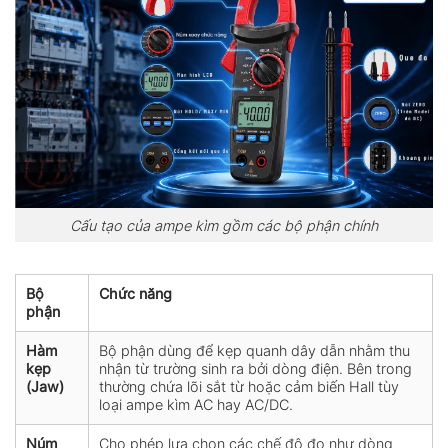
Cấu tạo của ampe kìm gồm các bộ phận chính
Bộ
Chức năng
phận
Hàm
Bộ phận dùng để kẹp quanh dây dẫn nhằm thu
kẹp
nhận từ trường sinh ra bởi dòng điện. Bên trong
(Jaw)
thường chứa lõi sắt từ hoặc cảm biến Hall tùy
loại ampe kìm AC hay AC/DC.
Núm
Cho phép lựa chọn các chế độ đo như dòng