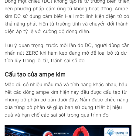
Dòng một chiều (DC) không tạo ra từ trường biến thiên,
nên phương pháp cảm ứng từ không hoạt động. Ampe
kìm DC sử dụng cảm biến Hall một linh kiện điện tử có
khả năng phát hiện từ trường tĩnh và chuyển đổi thành
điện áp tỷ lệ với cường độ dòng điện.
Lưu ý quan trọng: trước mỗi lần đo DC, người dùng cần
nhấn nút ZERO khi hàm kẹp đang mở để loại bỏ từ dư
tích lũy trong lõi từ, tránh sai số đo.
Cấu tạo của ampe kìm
Mặc dù có nhiều mẫu mã và tính năng khác nhau, hầu
hết các dòng ampe kìm hiện nay đều được cấu tạo từ
những bộ phận cơ bản dưới đây. Nắm được chức năng
của từng bộ phận sẽ giúp bạn sử dụng thiết bị hiệu
quả và hạn chế các sai sót trong quá trình đo.