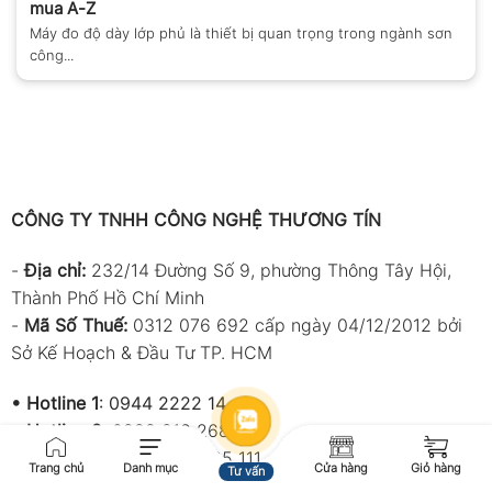
mua A-Z
Máy đo độ dày lớp phủ là thiết bị quan trọng trong ngành sơn
công...
CÔNG TY TNHH CÔNG NGHỆ THƯƠNG TÍN
-
Địa chỉ:
232/14 Đường Số 9, phường Thông Tây Hội,
Thành Phố Hồ Chí Minh
-
Mã Số Thuế:
0312 076 692 cấp ngày 04/12/2012 bởi
Sở Kế Hoạch & Đầu Tư TP. HCM
•
Hotline 1
:
0944 2222 14
•
Hotline 2:
0928 218 268
• Điện thoại:
(028) 66 505 111
Trang chủ
Danh mục
Cửa hàng
Giỏ hàng
Tư vấn
•
Email:
info@thuongtin.net