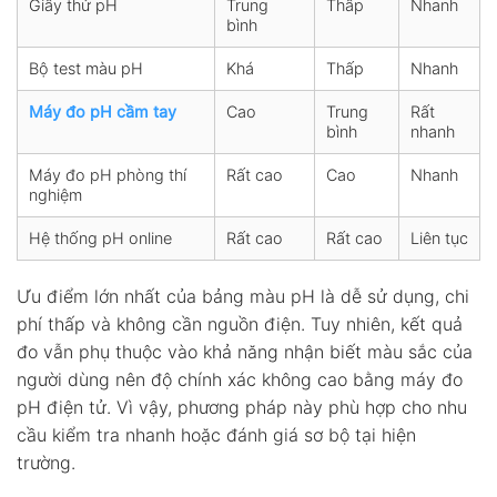
Giấy thử pH
Trung
Thấp
Nhanh
bình
Bộ test màu pH
Khá
Thấp
Nhanh
Máy đo pH cầm tay
Cao
Trung
Rất
bình
nhanh
Máy đo pH phòng thí
Rất cao
Cao
Nhanh
nghiệm
Hệ thống pH online
Rất cao
Rất cao
Liên tục
Ưu điểm lớn nhất của bảng màu pH là dễ sử dụng, chi
phí thấp và không cần nguồn điện. Tuy nhiên, kết quả
đo vẫn phụ thuộc vào khả năng nhận biết màu sắc của
người dùng nên độ chính xác không cao bằng máy đo
pH điện tử. Vì vậy, phương pháp này phù hợp cho nhu
cầu kiểm tra nhanh hoặc đánh giá sơ bộ tại hiện
trường.