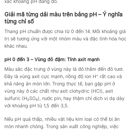
xác khoảng pH đang đo.
Giải mã từng dải màu trên bảng pH – Ý nghĩa
từng chỉ số
Thang pH chuẩn được chia từ 0 đến 14. Mỗi khoảng giá
trị sẽ tương ứng với một nhóm màu và đặc tính hóa học
khác nhau.
pH 0 đến 3 – Vùng đỏ đậm: Tính axit mạnh
Màu sắc đặc trưng ở vùng này là đỏ thẫm đến đỏ tươi.
Đây là vùng axit cực mạnh, nồng độ ion H⁺ rất cao và
khả năng ăn mòn lớn. Trong thực tế, bạn gặp pH ở
vùng này ở các chất như axit clohydric (HCl), axit
sulfuric (H₂SO₄), nước pin, hay thậm chí dịch vị dạ dày
với khoảng pH từ 1,5 đến 3,5.
Nếu pH quá thấp, nhiều vật liệu kim loại có thể bị ăn
mòn nhanh chóng. Trong sản xuất công nghiệp, việc