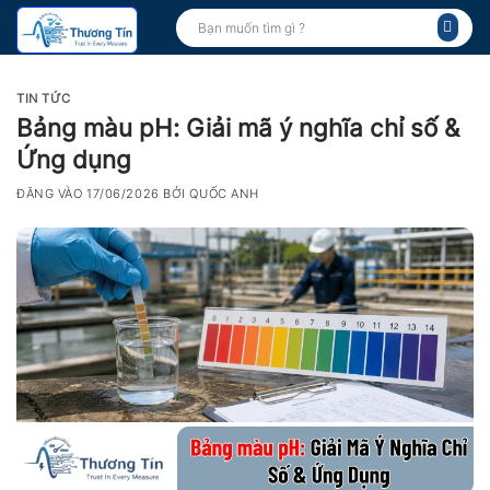
Bỏ
Tìm
kiếm:
qua
nội
dung
TIN TỨC
Bảng màu pH: Giải mã ý nghĩa chỉ số &
Ứng dụng
ĐĂNG VÀO
17/06/2026
BỞI
QUỐC ANH