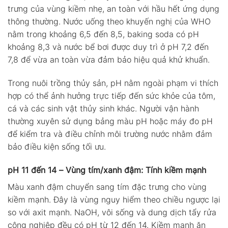
trưng của vùng kiềm nhẹ, an toàn với hầu hết ứng dụng
thông thường. Nước uống theo khuyến nghị của WHO
nằm trong khoảng 6,5 đến 8,5, baking soda có pH
khoảng 8,3 và nước bể bơi được duy trì ở pH 7,2 đến
7,8 để vừa an toàn vừa đảm bảo hiệu quả khử khuẩn.
Trong nuôi trồng thủy sản, pH nằm ngoài phạm vi thích
hợp có thể ảnh hưởng trực tiếp đến sức khỏe của tôm,
cá và các sinh vật thủy sinh khác. Người vận hành
thường xuyên sử dụng bảng màu pH hoặc máy đo pH
để kiểm tra và điều chỉnh môi trường nước nhằm đảm
bảo điều kiện sống tối ưu.
pH 11 đến 14 – Vùng tím/xanh đậm: Tính kiềm mạnh
Màu xanh đậm chuyển sang tím đặc trưng cho vùng
kiềm mạnh. Đây là vùng nguy hiểm theo chiều ngược lại
so với axit mạnh. NaOH, vôi sống và dung dịch tẩy rửa
công nghiệp đều có pH từ 12 đến 14. Kiềm mạnh ăn