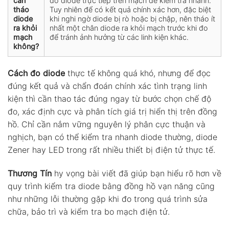
cần
đo diode trực tiếp trên mạch để kiểm tra nhanh.
tháo
Tuy nhiên để có kết quả chính xác hơn, đặc biệt
diode
khi nghi ngờ diode bị rò hoặc bị chập, nên tháo ít
ra khỏi
nhất một chân diode ra khỏi mạch trước khi đo
mạch
để tránh ảnh hưởng từ các linh kiện khác.
không?
Cách đo diode
thực tế không quá khó, nhưng để đọc
đúng kết quả và chẩn đoán chính xác tình trạng linh
kiện thì cần thao tác đúng ngay từ bước chọn chế độ
đo, xác định cực và phân tích giá trị hiển thị trên đồng
hồ. Chỉ cần nắm vững nguyên lý phân cực thuận và
nghịch, bạn có thể kiểm tra nhanh diode thường, diode
Zener hay LED trong rất nhiều thiết bị điện tử thực tế.
Thương Tín
hy vọng bài viết đã giúp bạn hiểu rõ hơn về
quy trình kiểm tra diode bằng đồng hồ vạn năng cũng
như những lỗi thường gặp khi đo trong quá trình sửa
chữa, bảo trì và kiểm tra bo mạch điện tử.