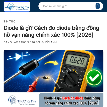
Bỏ
Tìm
kiếm:
qua
nội
dung
TIN TỨC
Diode là gì? Cách đo diode bằng đồng
hồ vạn năng chính xác 100% [2026]
ĐĂNG VÀO
21/05/2026
BỞI
QUỐC ANH