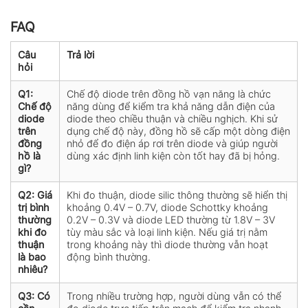
FAQ
Câu
Trả lời
hỏi
Q1:
Chế độ diode trên đồng hồ vạn năng là chức
Chế độ
năng dùng để kiểm tra khả năng dẫn điện của
diode
diode theo chiều thuận và chiều nghịch. Khi sử
trên
dụng chế độ này, đồng hồ sẽ cấp một dòng điện
đồng
nhỏ để đo điện áp rơi trên diode và giúp người
hồ là
dùng xác định linh kiện còn tốt hay đã bị hỏng.
gì?
Q2: Giá
Khi đo thuận, diode silic thông thường sẽ hiển thị
trị bình
khoảng 0.4V – 0.7V, diode Schottky khoảng
thường
0.2V – 0.3V và diode LED thường từ 1.8V – 3V
khi đo
tùy màu sắc và loại linh kiện. Nếu giá trị nằm
thuận
trong khoảng này thì diode thường vẫn hoạt
là bao
động bình thường.
nhiêu?
Q3: Có
Trong nhiều trường hợp, người dùng vẫn có thể