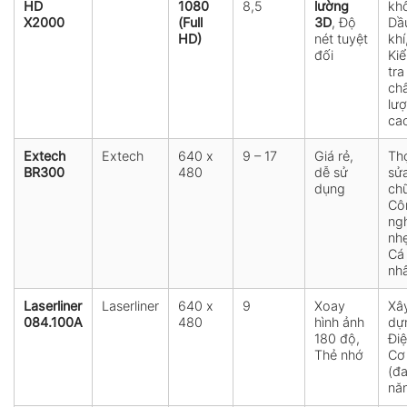
HD
1080
8,5
lường
kh
X2000
(Full
3D
, Độ
Dầ
HD)
nét tuyệt
khí
đối
Ki
tra
ch
lư
ca
Extech
Extech
640 x
9 – 17
Giá rẻ,
Th
BR300
480
dễ sử
sử
dụng
ch
Cô
ng
nhẹ
Cá
nh
Laserliner
Laserliner
640 x
9
Xoay
Xâ
084.100A
480
hình ảnh
dự
180 độ,
Điệ
Thẻ nhớ
Cơ 
(đ
nă