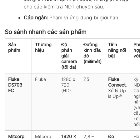
cho các kiểm tra NDT chuyên sâu.
Cáp ngắn:
Phạm vi ứng dụng bị giới hạn.
So sánh nhanh các sản phẩm
Sản
Thương
Độ
Đường
Tính
Ph
phẩm
hiệu
phân
kính đầu
năng nổi
hợ
giải
dò
bật
với
camera
(milimét)
(tối đa)
Fluke
Fluke
1280 x
7,5
Fluke
Kỹ
DS703
720
Connect
,
ND
FC
(HD)
Xử lý Up
Cô
is Up®
ng
nặ
(y
cầ
kết
nối
Mitcorp
Mitcorp
1920 x
2,8 –
Đo
Hà