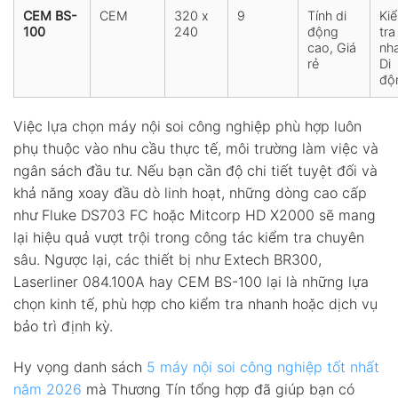
CEM BS-
CEM
320 x
9
Tính di
Ki
100
240
động
tra
cao, Giá
nh
rẻ
Di
độ
Việc lựa chọn máy nội soi công nghiệp phù hợp luôn
phụ thuộc vào nhu cầu thực tế, môi trường làm việc và
ngân sách đầu tư. Nếu bạn cần độ chi tiết tuyệt đối và
khả năng xoay đầu dò linh hoạt, những dòng cao cấp
như Fluke DS703 FC hoặc Mitcorp HD X2000 sẽ mang
lại hiệu quả vượt trội trong công tác kiểm tra chuyên
sâu. Ngược lại, các thiết bị như Extech BR300,
Laserliner 084.100A hay CEM BS-100 lại là những lựa
chọn kinh tế, phù hợp cho kiểm tra nhanh hoặc dịch vụ
bảo trì định kỳ.
Hy vọng danh sách
5 máy nội soi công nghiệp tốt nhất
năm 2026
mà Thương Tín tổng hợp đã giúp bạn có