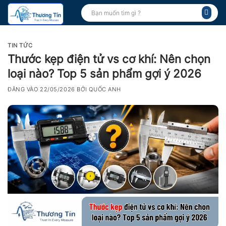
Bỏ
Tìm
kiếm:
qua
nội
dung
TIN TỨC
Thước kẹp điện tử vs cơ khí: Nên chọn
loại nào? Top 5 sản phẩm gợi ý 2026
ĐĂNG VÀO
22/05/2026
BỞI
QUỐC ANH