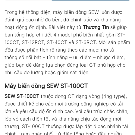
Trong hệ thống điện, máy biến dòng SEW luôn được
đánh giá cao nhờ độ bền, độ chính xác và khả năng
hoạt động ổn định. Bài viết này từ
Thương Tín
sẽ giúp
bạn tổng hợp chi tiết 4 model phổ biến nhất gồm ST-
100CT, ST-12RCT, ST-40CT và ST-6RCT. Mỗi sản phẩm
đều được phân tích rõ ràng theo các mục: mô tả –
thông số nổi bật – tính năng – ưu điểm – nhược điểm,
giúp bạn dễ dàng lựa chọn đúng loại CT phù hợp cho
nhu cầu đo lường hoặc giám sát điện.
Máy biến dòng SEW ST-100CT
SEW ST-100CT
thuộc dòng CT dạng vòng (ring type),
được thiết kế cho các môi trường công nghiệp có tải
lớn và yêu cầu độ ổn định cao. Với cấu trúc chắc chắn,
lớp vỏ cách điện tốt và khả năng chịu tác động môi
trường, ST-100CT thường được lắp đặt ở các nhánh tải
chính, trạm phân phối, tủ điện tổng hoặc đầu nguồn.