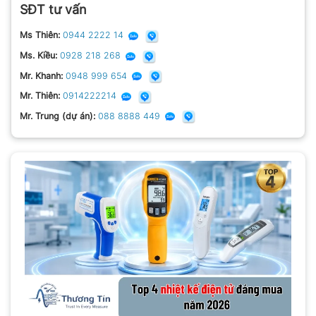
SĐT tư vấn
Ms Thiên:
0944 2222 14
Ms. Kiều:
0928 218 268
Mr. Khanh:
0948 999 654
Mr. Thiên:
0914222214
Mr. Trung (dự án):
088 8888 449