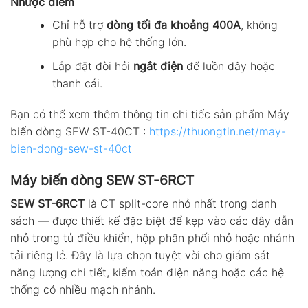
Nhược điểm
Chỉ hỗ trợ
dòng tối đa khoảng 400A
, không
phù hợp cho hệ thống lớn.
Lắp đặt đòi hỏi
ngắt điện
để luồn dây hoặc
thanh cái.
Bạn có thể xem thêm thông tin chi tiếc sản phẩm Máy
biến dòng SEW ST-40CT :
https://thuongtin.net/may-
bien-dong-sew-st-40ct
Máy biến dòng SEW ST-6RCT
SEW ST-6RCT
là CT split-core nhỏ nhất trong danh
sách — được thiết kế đặc biệt để kẹp vào các dây dẫn
nhỏ trong tủ điều khiển, hộp phân phối nhỏ hoặc nhánh
tải riêng lẻ. Đây là lựa chọn tuyệt vời cho giám sát
năng lượng chi tiết, kiểm toán điện năng hoặc các hệ
thống có nhiều mạch nhánh.