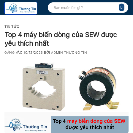
Bỏ
Tìm
kiếm:
qua
nội
dung
TIN TỨC
Top 4 máy biến dòng của SEW được
yêu thích nhất
ĐĂNG VÀO
10/12/2025
BỞI
ADMIN THƯƠNG TÍN