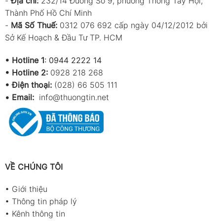
-
Địa chỉ:
232/14 Đường Số 9, phường Thông Tây Hội,
Thành Phố Hồ Chí Minh
-
Mã Số Thuế:
0312 076 692 cấp ngày 04/12/2012 bởi
Sở Kế Hoạch & Đầu Tư TP. HCM
•
Hotline 1
:
0944 2222 14
•
Hotline 2:
0928 218 268
• Điện thoại:
(028) 66 505 111
•
Email:
info@thuongtin.net
VỀ CHÚNG TÔI
•
Giới thiệu
•
Thông tin pháp lý
•
Kênh thông tin