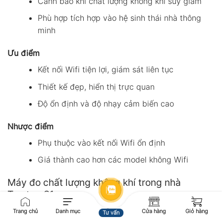
Cảnh báo khi chất lượng không khí suy giảm
Phù hợp tích hợp vào hệ sinh thái nhà thông
minh
Ưu điểm
Kết nối Wifi tiện lợi, giám sát liên tục
Thiết kế đẹp, hiển thị trực quan
Độ ổn định và độ nhạy cảm biến cao
Nhược điểm
Phụ thuộc vào kết nối Wifi ổn định
Giá thành cao hơn các model không Wifi
Máy đo chất lượng không khí trong nhà
Temtop S1
Temtop S1 là máy đo chất lượng không khí cố định,
Trang chủ
Danh mục
Cửa hàng
Giỏ hàng
Tư vấn