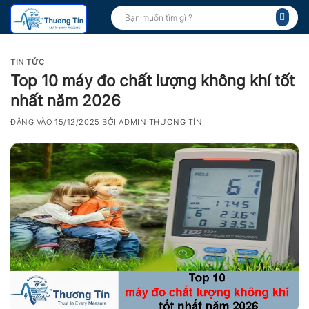
Bỏ
Tìm
kiếm:
qua
nội
dung
TIN TỨC
Top 10 máy đo chất lượng không khí tốt
nhất năm 2026
ĐĂNG VÀO
15/12/2025
BỞI
ADMIN THƯƠNG TÍN