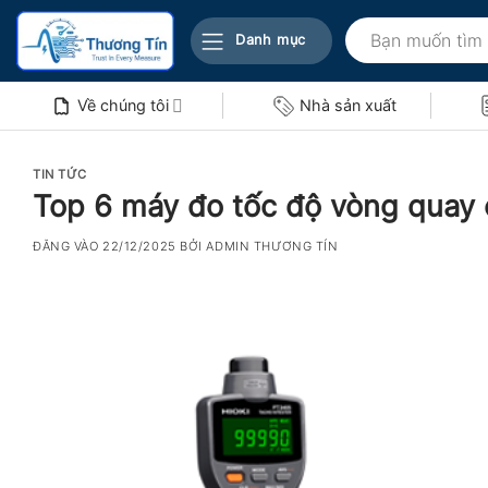
Bỏ
Tìm
qua
Danh mục
kiếm:
nội
dung
Về chúng tôi
Nhà sản xuất
TIN TỨC
Top 6 máy đo tốc độ vòng quay 
ĐĂNG VÀO
22/12/2025
BỞI
ADMIN THƯƠNG TÍN