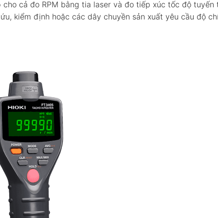
p cho cả đo RPM bằng tia laser và đo tiếp xúc tốc độ tuyến t
cứu, kiểm định hoặc các dây chuyền sản xuất yêu cầu độ ch