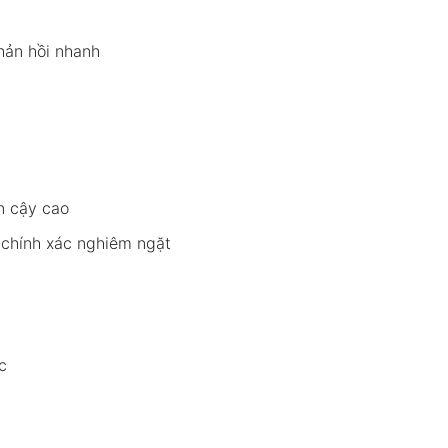
hản hồi nhanh
in cậy cao
 chính xác nghiêm ngặt
c