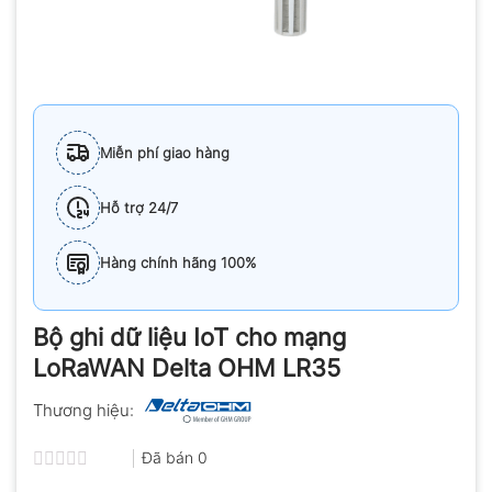
Miễn phí giao hàng
Hỗ trợ 24/7
Hàng chính hãng 100%
Bộ ghi dữ liệu IoT cho mạng
LoRaWAN Delta OHM LR35
Thương hiệu:
Đã bán
0
Được