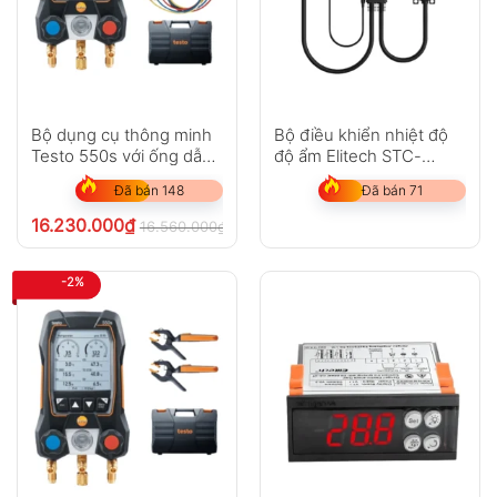
Bộ dụng cụ thông minh
Bộ điều khiển nhiệt độ
Testo 550s với ống dẫn
độ ẩm Elitech STC-
đầy – với đầu dò nhiệt
1000WiFi-TH
Đã bán 148
Đã bán 71
độ kẹp không dây và bộ
ống dẫn đầy với 3 ống
16.230.000
₫
16.560.000
₫
chưa VAT 8%
-2%