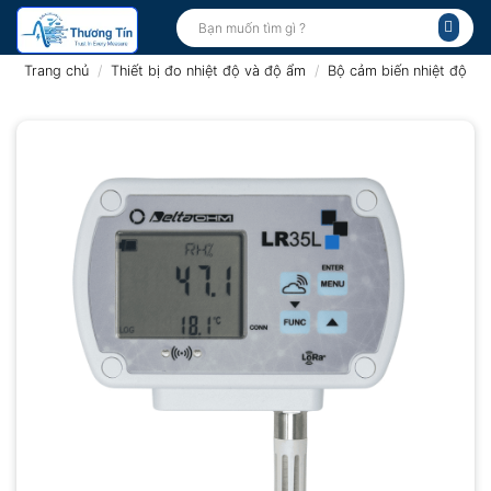
Bỏ
Tìm
kiếm:
qua
nội
Trang chủ
/
Thiết bị đo nhiệt độ và độ ẩm
/
Bộ cảm biến nhiệt độ
dung