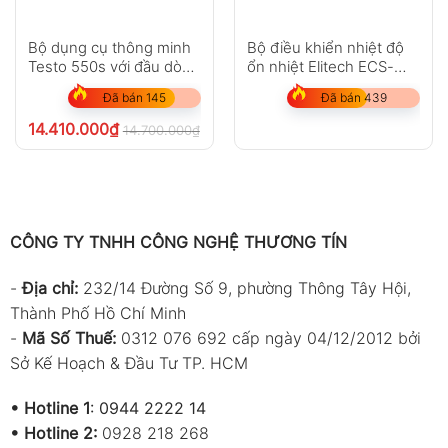
Bộ dụng cụ thông minh
Bộ điều khiển nhiệt độ
Testo 550s với đầu dò
ổn nhiệt Elitech ECS-
nhiệt độ kẹp không dây
180A
Đã bán 145
Đã bán 439
14.410.000
₫
14.700.000
₫
chưa VAT 8%
CÔNG TY TNHH CÔNG NGHỆ THƯƠNG TÍN
-
Địa chỉ:
232/14 Đường Số 9, phường Thông Tây Hội,
Thành Phố Hồ Chí Minh
-
Mã Số Thuế:
0312 076 692 cấp ngày 04/12/2012 bởi
Sở Kế Hoạch & Đầu Tư TP. HCM
•
Hotline 1
:
0944 2222 14
•
Hotline 2:
0928 218 268