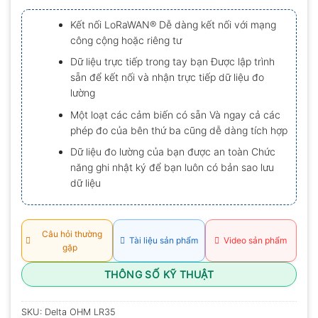
xếp
hạng
Kết nối LoRaWAN® Dễ dàng kết nối với mạng
0.0
công cộng hoặc riêng tư
5
sao
Dữ liệu trực tiếp trong tay bạn Được lập trình
sẵn để kết nối và nhận trực tiếp dữ liệu đo
lường
Một loạt các cảm biến có sẵn Và ngay cả các
phép đo của bên thứ ba cũng dễ dàng tích hợp
Dữ liệu đo lường của bạn được an toàn Chức
năng ghi nhật ký để bạn luôn có bản sao lưu
dữ liệu
Câu hỏi thường
Tài liệu sản phẩm
Video sản phẩm
gặp
THÔNG SỐ KỸ THUẬT
SKU:
Delta OHM LR35