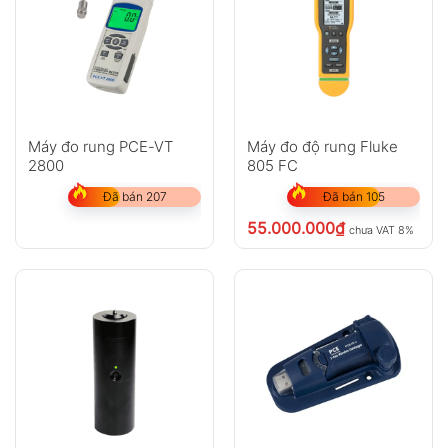
Máy đo rung PCE-VT
Máy đo độ rung Fluke
2800
805 FC
Đã bán 207
Đã bán 105
55.000.000
₫
chưa VAT 8%