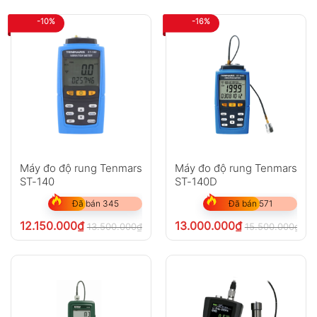
-10%
-16%
Máy đo độ rung Tenmars
Máy đo độ rung Tenmars
ST-140
ST-140D
Đã bán 345
Đã bán 571
12.150.000
₫
13.000.000
₫
13.500.000
₫
15.500.000
₫
chưa VAT 8%
ch