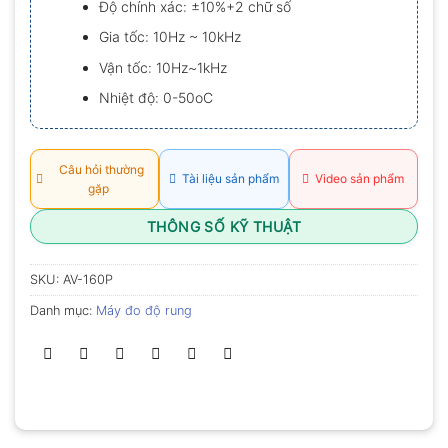
Độ chính xác: ±10%+2 chữ số
0.0
5
Gia tốc: 10Hz ~ 10kHz
sao
Vận tốc: 10Hz~1kHz
Nhiệt độ: 0-50oC
Câu hỏi thường
Tài liệu sản phẩm
Video sản phẩm
gặp
THÔNG SỐ KỸ THUẬT
SKU:
AV-160P
Danh mục:
Máy đo độ rung