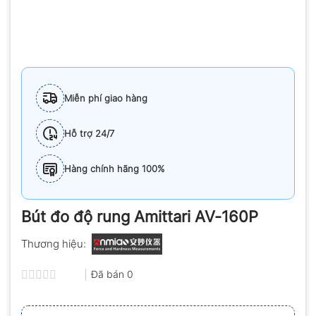
Miễn phí giao hàng
Hỗ trợ 24/7
Hàng chính hãng 100%
Bút đo độ rung Amittari AV-160P
Thương hiệu:
Đã bán
0
Được
xếp
hạng