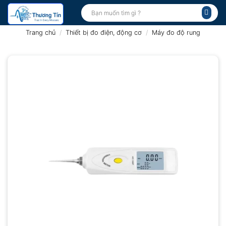
Bỏ
Tìm
kiếm:
qua
nội
Trang chủ
/
Thiết bị đo điện, động cơ
/
Máy đo độ rung
dung