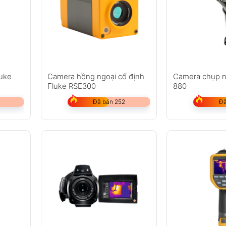
luke
Camera hồng ngoại cố định
Camera chụp n
Fluke RSE300
880
Đã bán 252
Đã