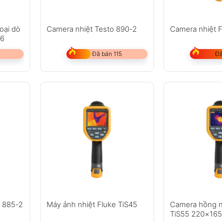
oại dò
Camera nhiệt Testo 890-2
Camera nhiệt F
F6
Đã bán 115
Đã
o 885-2
Máy ảnh nhiệt Fluke TiS45
Camera hồng n
TiS55 220×165 