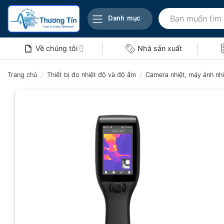
Bỏ
Tìm
qua
Danh mục
kiếm:
nội
dung
Về chúng tôi
Nhà sản xuất
Trang chủ
/
Thiết bị đo nhiệt độ và độ ẩm
/
Camera nhiệt, máy ảnh nhi