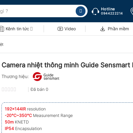
Hotline
0944222214
Kênh tin tức
Video
Phần mềm
ệt
Camera nhiệt thông minh Guide Sensmart
Thương hiệu:
Đã bán
0
Được
xếp
hạng
192x144IR
resolution
0.0
-20℃~350℃
Measurement Range
5
sao
50m
KNETD
IP54
Encapsulation