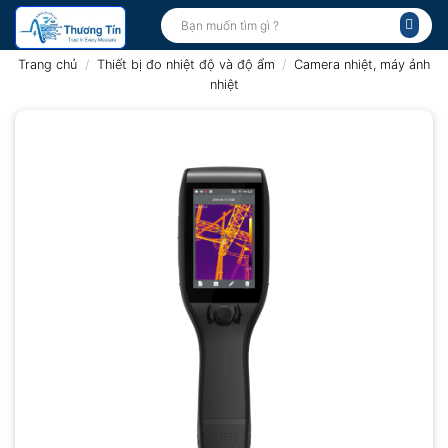
Bỏ
Tìm
kiếm:
qua
nội
Trang chủ
/
Thiết bị đo nhiệt độ và độ ẩm
/
Camera nhiệt, máy ảnh
dung
nhiệt