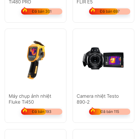
Ti480 PRO
FLIR E5
Đã bán 301
Đã bán 697
Máy chụp ảnh nhiệt
Camera nhiệt Testo
Fluke Ti450
890-2
Đã bán 193
Đã bán 115