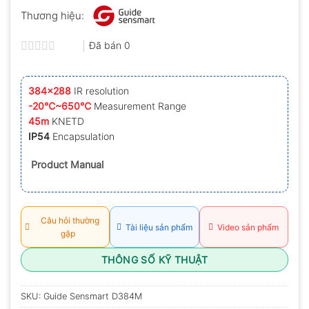
Thương hiệu:
Đã bán
0
Được
xếp
hạng
384×288
IR resolution
0.0
-20℃~650℃
Measurement Range
5
sao
45m
KNETD
IP54
Encapsulation
Product Manual
Câu hỏi thường
Tài liệu sản phẩm
Video sản phẩm
gặp
THÔNG SỐ KỸ THUẬT
SKU:
Guide Sensmart D384M