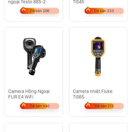
ngoại Testo 885-2
TiS45
Đã bán 306
Đã bán 333
Camera Hồng Ngoại
Camera nhiệt Fluke
FLIR E4 WiFi
TiS65
Đã bán 440
Đã bán 213