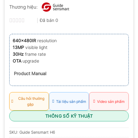
Thương hiệu:
Đã bán
0
Được
xếp
hạng
640x480IR
resolution
0.0
13MP
visible light
5
sao
30Hz
frame rate
OTA
upgrade
Product Manual
Câu hỏi thường
Tài liệu sản phẩm
Video sản phẩm
gặp
THÔNG SỐ KỸ THUẬT
SKU:
Guide Sensmart H6