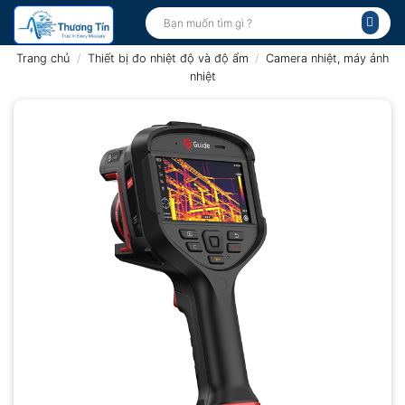
Bỏ
Tìm
kiếm:
qua
nội
Trang chủ
/
Thiết bị đo nhiệt độ và độ ẩm
/
Camera nhiệt, máy ảnh
dung
nhiệt