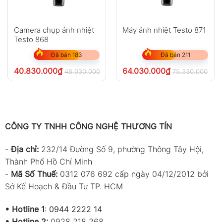
Camera chụp ảnh nhiệt
Máy ảnh nhiệt Testo 871
Testo 868
Đã bán 183
Đã bán 211
40.830.000
₫
64.030.000
₫
48.030.000
₫
75.330.000
₫
chưa VAT 8%
ch
CÔNG TY TNHH CÔNG NGHỆ THƯƠNG TÍN
-
Địa chỉ:
232/14 Đường Số 9, phường Thông Tây Hội,
Thành Phố Hồ Chí Minh
-
Mã Số Thuế:
0312 076 692 cấp ngày 04/12/2012 bởi
Sở Kế Hoạch & Đầu Tư TP. HCM
•
Hotline 1
:
0944 2222 14
•
Hotline 2:
0928 218 268