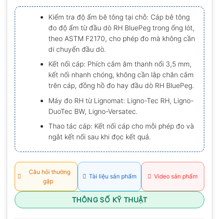
xếp
hạng
Kiểm tra độ ẩm bê tông tại chỗ: Cáp bê tông
0.0
đo độ ẩm từ đầu dò RH BluePeg trong ống lót,
5
sao
theo ASTM F2170, cho phép đo mà không cần
di chuyển đầu dò.
Kết nối cáp: Phích cắm âm thanh nổi 3,5 mm,
kết nối nhanh chóng, không cần lắp chân cắm
trên cáp, đồng hồ đo hay đầu dò RH BluePeg.
Máy đo RH từ Lignomat: Ligno-Tec RH, Ligno-
DuoTec BW, Ligno-Versatec.
Thao tác cáp: Kết nối cáp cho mỗi phép đo và
ngắt kết nối sau khi đọc kết quả.
Câu hỏi thường
Tài liệu sản phẩm
Video sản phẩm
gặp
THÔNG SỐ KỸ THUẬT