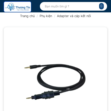
Bỏ
Tìm
kiếm:
qua
nội
Trang chủ
/
Phụ kiện
/
Adapter và cáp kết nối
dung