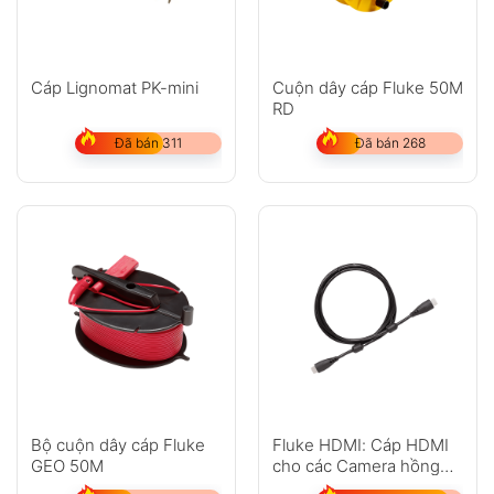
Cáp Lignomat PK-mini
Cuộn dây cáp Fluke 50M
RD
Đã bán 311
Đã bán 268
Bộ cuộn dây cáp Fluke
Fluke HDMI: Cáp HDMI
GEO 50M
cho các Camera hồng
ngoại TiX1000, TiX660 và