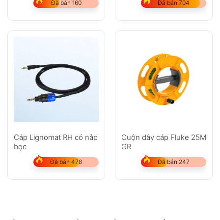
Đã bán 160
Đã bán 704
TiX640
Cáp Lignomat RH có nắp
Cuộn dây cáp Fluke 25M
bọc
GR
Đã bán 478
Đã bán 247