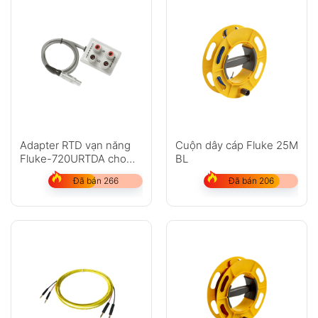
Adapter RTD vạn năng
Cuộn dây cáp Fluke 25M
Fluke-720URTDA cho
BL
Fluke 721 và 719Pro
Đã bán 266
Đã bán 206