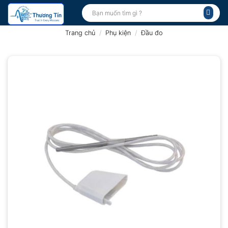
Bỏ
Tìm
kiếm:
qua
nội
Trang chủ
/
Phụ kiện
/
Đầu đo
dung