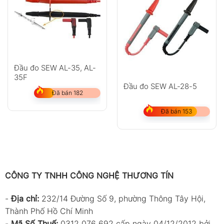
Đầu đo SEW AL-35, AL-
35F
Đầu đo SEW AL-28-5
Đã bán 182
Đã bán 153
CÔNG TY TNHH CÔNG NGHỆ THƯƠNG TÍN
-
Địa chỉ:
232/14 Đường Số 9, phường Thông Tây Hội,
Thành Phố Hồ Chí Minh
-
Mã Số Thuế:
0312 076 692 cấp ngày 04/12/2012 bởi