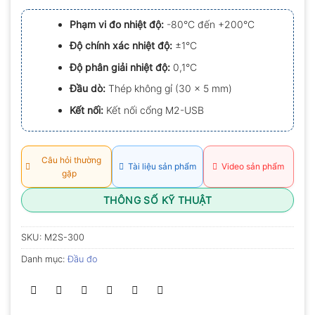
xếp
hạng
Phạm vi đo nhiệt độ:
-80°C đến +200°C
0.0
5
Độ chính xác nhiệt độ:
±1°C
sao
Độ phân giải nhiệt độ:
0,1°C
Đầu dò:
Thép không gỉ (30 x 5 mm)
Kết nối:
Kết nối cổng M2-USB
Câu hỏi thường
Tài liệu sản phẩm
Video sản phẩm
gặp
THÔNG SỐ KỸ THUẬT
SKU:
M2S-300
Danh mục:
Đầu đo