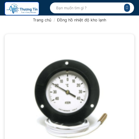
Bỏ
Tìm
kiếm:
qua
nội
Trang chủ
/
Đồng hồ nhiệt độ kho lạnh
dung