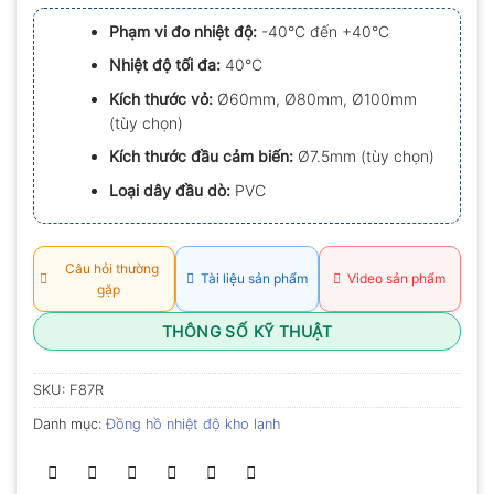
xếp
hạng
Phạm vi đo nhiệt độ:
-40°C đến +40°C
0.0
5
Nhiệt độ tối đa:
40°C
sao
Kích thước vỏ:
Ø60mm, Ø80mm, Ø100mm
(tùy chọn)
Kích thước đầu cảm biến:
Ø7.5mm (tùy chọn)
Loại dây đầu dò:
PVC
Câu hỏi thường
Tài liệu sản phẩm
Video sản phẩm
gặp
THÔNG SỐ KỸ THUẬT
SKU:
F87R
Danh mục:
Đồng hồ nhiệt độ kho lạnh