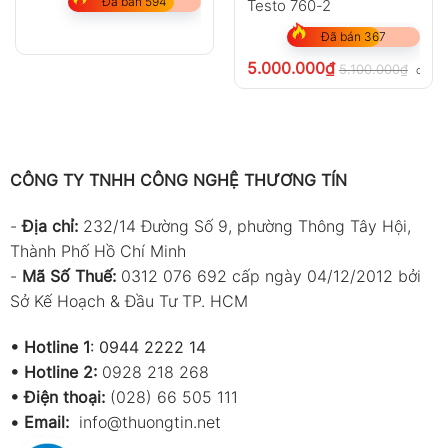
Đã bán 594
Testo 760-2
Đã bán 367
5.000.000
₫
5.100.000
₫
chưa 
CÔNG TY TNHH CÔNG NGHỆ THƯƠNG TÍN
-
Địa chỉ:
232/14 Đường Số 9, phường Thông Tây Hội,
Thành Phố Hồ Chí Minh
-
Mã Số Thuế:
0312 076 692 cấp ngày 04/12/2012 bởi
Sở Kế Hoạch & Đầu Tư TP. HCM
•
Hotline 1
:
0944 2222 14
•
Hotline 2:
0928 218 268
• Điện thoại:
(028) 66 505 111
•
Email:
info@thuongtin.net