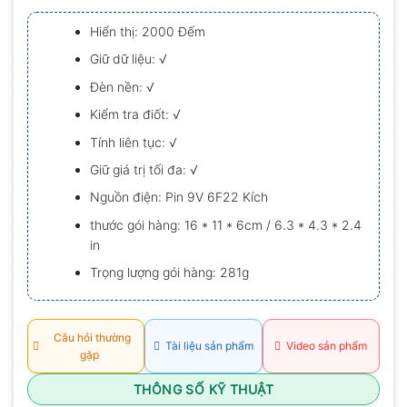
xếp
hạng
Hiển thị: 2000 Đếm
0.0
5
Giữ dữ liệu: √
sao
Đèn nền: √
Kiểm tra điốt: √
Tính liên tục: √
Giữ giá trị tối đa: √
Nguồn điện: Pin 9V 6F22 Kích
thước gói hàng: 16 * 11 * 6cm / 6.3 * 4.3 * 2.4
in
Trọng lượng gói hàng: 281g
Câu hỏi thường
Tài liệu sản phẩm
Video sản phẩm
gặp
THÔNG SỐ KỸ THUẬT