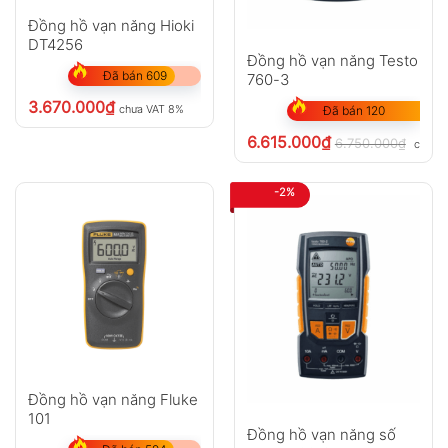
Đồng hồ vạn năng Hioki
DT4256
Đồng hồ vạn năng Testo
Đã bán 609
760-3
3.670.000
₫
chưa VAT 8%
Đã bán 120
6.615.000
₫
6.750.000
₫
chưa 
-2%
Đồng hồ vạn năng Fluke
101
Đồng hồ vạn năng số