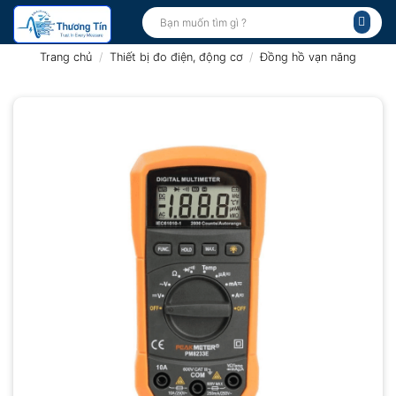
Bỏ
Tìm
kiếm:
qua
nội
Trang chủ
/
Thiết bị đo điện, động cơ
/
Đồng hồ vạn năng
dung