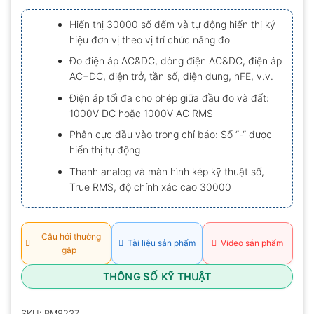
xếp
hạng
Hiển thị 30000 số đếm và tự động hiển thị ký
0.0
hiệu đơn vị theo vị trí chức năng đo
5
sao
Đo điện áp AC&DC, dòng điện AC&DC, điện áp
AC+DC, điện trở, tần số, điện dung, hFE, v.v.
Điện áp tối đa cho phép giữa đầu đo và đất:
1000V DC hoặc 1000V AC RMS
Phân cực đầu vào trong chỉ báo: Số “-“ được
hiển thị tự động
Thanh analog và màn hình kép kỹ thuật số,
True RMS, độ chính xác cao 30000
Câu hỏi thường
Tài liệu sản phẩm
Video sản phẩm
gặp
THÔNG SỐ KỸ THUẬT
SKU:
PM8237