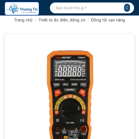
Bỏ
Tìm
kiếm:
qua
nội
Trang chủ
/
Thiết bị đo điện, động cơ
/
Đồng hồ vạn năng
dung