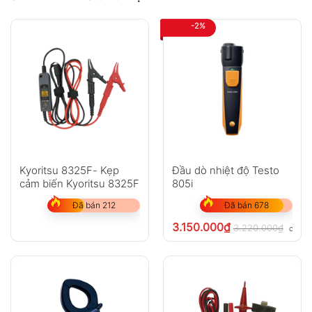
-2%
Kyoritsu 8325F- Kẹp
Đầu dò nhiệt độ Testo
cảm biến Kyoritsu 8325F
805i
Đã bán 212
Đã bán 678
3.150.000
₫
3.220.000
₫
chưa 