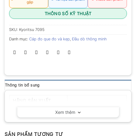
gặp
THÔNG SỐ KỸ THUẬT
SKU:
Kyoritsu 7095
Danh mục:
Cáp đo que đo và kẹp
,
Đầu dò thông minh
Thông tin bổ sung
HÃNG SẢN XUẤT
Kyoritsu – Nhật Bản
Xem thêm
SẢN PHẨM TƯƠNG TỰ