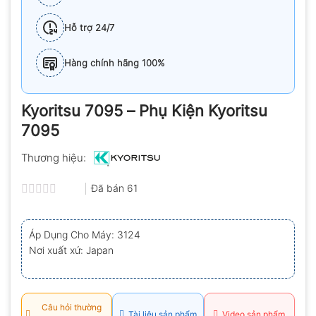
Hỗ trợ 24/7
Hàng chính hãng 100%
Kyoritsu 7095 – Phụ Kiện Kyoritsu
7095
Thương hiệu:
Đã bán
61
Được
xếp
hạng
Áp Dụng Cho Máy: 3124
0.0
Nơi xuất xứ: Japan
5
sao
Câu hỏi thường
Tài liệu sản phẩm
Video sản phẩm