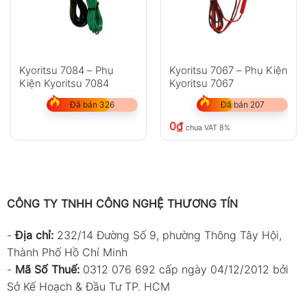
Kyoritsu 7084 – Phụ
Kyoritsu 7067 – Phụ Kiện
Kiện Kyoritsu 7084
Kyoritsu 7067
Đã bán 326
Đã bán 207
0
₫
chưa VAT 8%
CÔNG TY TNHH CÔNG NGHỆ THƯƠNG TÍN
-
Địa chỉ:
232/14 Đường Số 9, phường Thông Tây Hội,
Thành Phố Hồ Chí Minh
-
Mã Số Thuế:
0312 076 692 cấp ngày 04/12/2012 bởi
Sở Kế Hoạch & Đầu Tư TP. HCM