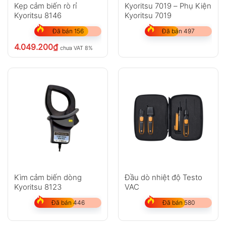
Kẹp cảm biến rò rỉ
Kyoritsu 7019 – Phụ Kiện
Kyoritsu 8146
Kyoritsu 7019
Đã bán 156
Đã bán 497
4.049.200
₫
chưa VAT 8%
Kìm cảm biến dòng
Đầu dò nhiệt độ Testo
Kyoritsu 8123
VAC
Đã bán 446
Đã bán 580