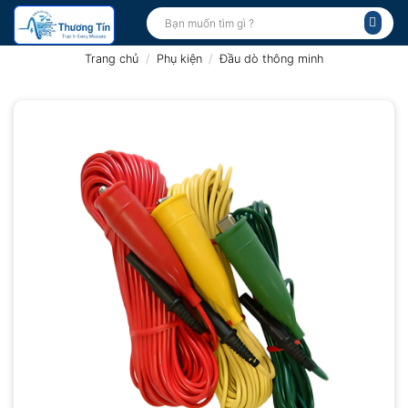
Bỏ
Tìm
kiếm:
qua
nội
Trang chủ
/
Phụ kiện
/
Đầu dò thông minh
dung