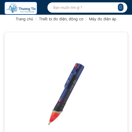
Bỏ
Tìm
kiếm:
qua
nội
Trang chủ
/
Thiết bị đo điện, động cơ
/
Máy đo điện áp
dung