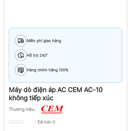
Miễn phí giao hàng
Hỗ trợ 24/7
Hàng chính hãng 100%
Máy dò điện áp AC CEM AC-10
không tiếp xúc
Thương hiệu:
Đã bán
0
Được