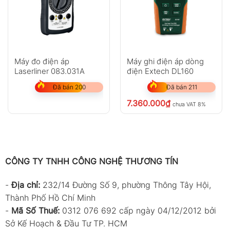
Máy đo điện áp
Máy ghi điện áp dòng
Laserliner 083.031A
điện Extech DL160
Đã bán 200
Đã bán 211
7.360.000
₫
chưa VAT 8%
CÔNG TY TNHH CÔNG NGHỆ THƯƠNG TÍN
-
Địa chỉ:
232/14 Đường Số 9, phường Thông Tây Hội,
Thành Phố Hồ Chí Minh
-
Mã Số Thuế:
0312 076 692 cấp ngày 04/12/2012 bởi
Sở Kế Hoạch & Đầu Tư TP. HCM