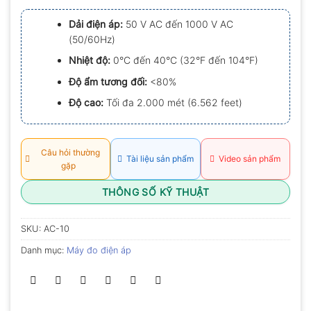
xếp
hạng
Dải điện áp:
50 V AC đến 1000 V AC
0.0
(50/60Hz)
5
sao
Nhiệt độ:
0°C đến 40°C (32°F đến 104°F)
Độ ẩm tương đối:
<80%
Độ cao:
Tối đa 2.000 mét (6.562 feet)
Câu hỏi thường
Tài liệu sản phẩm
Video sản phẩm
gặp
THÔNG SỐ KỸ THUẬT
SKU:
AC-10
Danh mục:
Máy đo điện áp