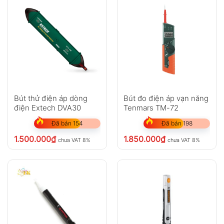
Bút thử điện áp dòng
Bút đo điện áp vạn năng
điện Extech DVA30
Tenmars TM-72
Đã bán 154
Đã bán 198
1.500.000
₫
1.850.000
₫
chưa VAT 8%
chưa VAT 8%