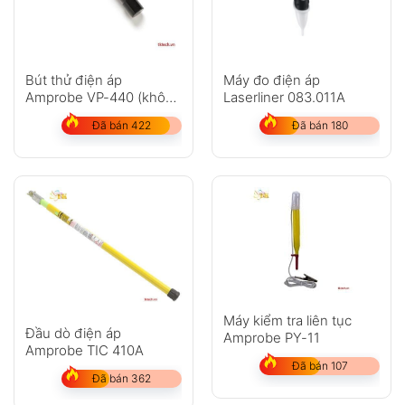
Bút thử điện áp
Máy đo điện áp
Amprobe VP-440 (không
Laserliner 083.011A
tiếp xúc)
Đã bán 422
Đã bán 180
Máy kiểm tra liên tục
Đầu dò điện áp
Amprobe PY-11
Amprobe TIC 410A
Đã bán 107
Đã bán 362