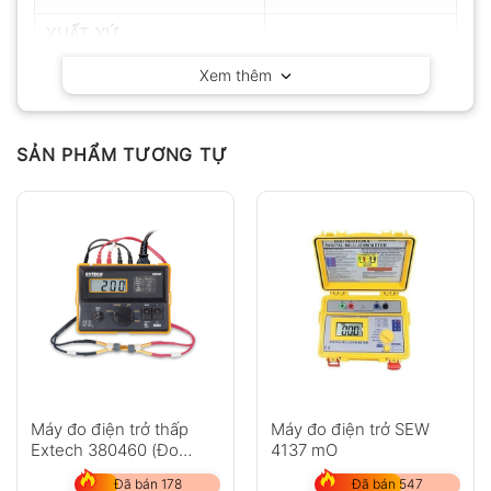
XUẤT XỨ
Đài Loan
Xem thêm
SẢN PHẨM TƯƠNG TỰ
Máy đo điện trở thấp
Máy đo điện trở SEW
Extech 380460 (Đo
4137 mO
chính xác)
Đã bán 178
Đã bán 547