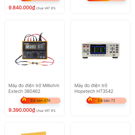
9.840.000
₫
chưa VAT 8%
Máy đo điện trở Milliohm
Máy đo điện trở
Extech 380462
Hopetech HT3542
Đã bán 479
Đã bán 72
9.390.000
₫
chưa VAT 8%