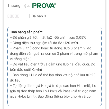
Thương hiệu:
Đã bán
0
Được
xếp
hạng
Tính năng sản phẩm:
0.0
– Độ phân giải tốt nhất 1μΩ. Độ chính xác 0,05%
5
sao
– Dòng điện thử nghiệm tối đa 5A (120 mΩ).
– Phạm vi thủ công hoặc tự động. (Có 6 phạm vi đo
dòng điện và ngoài ra còn có 3 phạm vi trong mỗi phạm
vi dòng điện.)
– Đo vật liệu điện trở và cảm ứng (Đo hai đầu cuối; Đo
bốn đầu cuối Kelvin)
– Báo động Hi-Lo có thể lập trình với bộ nhớ lưu trữ 20
dữ liệu.
– Tự động đánh giá Hi (giá trị đọc cao hơn Hi-Limit), Lo
(giá trị đọc thấp hơn Lo-Limit) và Pass (giá trị đọc nằm
giữa Hi-Lo Limit). Báo động (tiếng bíp) cho Hi và Lo.