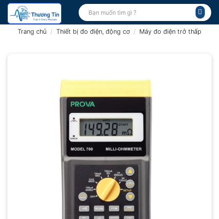
Bỏ
Tìm
kiếm:
qua
nội
Trang chủ
/
Thiết bị đo điện, động cơ
/
Máy đo điện trở thấp
dung