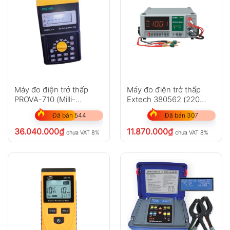
Máy đo điện trở thấp
Máy đo điện trở thấp
PROVA-710 (Milli-
Extech 380562 (220
Ohmmeter 10A)
VAC)
Đã bán 544
Đã bán 307
36.040.000
₫
11.870.000
₫
chưa VAT 8%
chưa VAT 8%