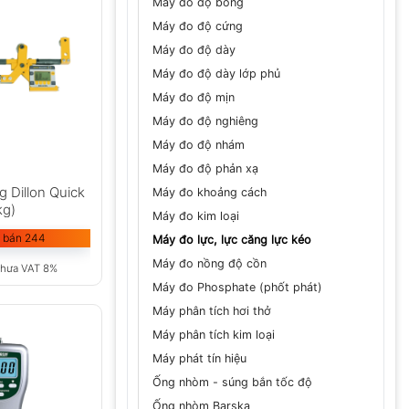
Máy đo độ bóng
Máy đo độ cứng
Máy đo độ dày
Máy đo độ dày lớp phủ
Máy đo độ mịn
Máy đo độ nghiêng
Máy đo độ nhám
Máy đo độ phản xạ
g Dillon Quick
Máy đo khoảng cách
kg)
Máy đo kim loại
 bán 244
Máy đo lực, lực căng lực kéo
Máy đo nồng độ cồn
chưa VAT 8%
Máy đo Phosphate (phốt phát)
Máy phân tích hơi thở
Máy phân tích kim loại
Máy phát tín hiệu
Ống nhòm - súng bắn tốc độ
Ống nhòm Barska