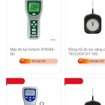
Máy đo lực Extech 475044-
Đồng hồ đo lực căng 
SD
TECLOCK DT-150
Đã bán 83
Đã bán 107