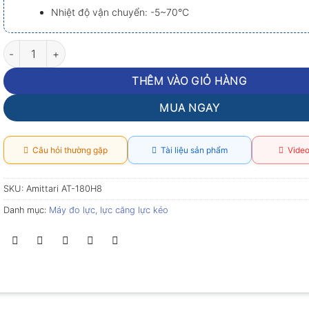
Nhiệt độ vận chuyển: -5~70°C
Máy đo độ căng đai hồng ngoại Amittari AT-180H8 số lượng
THÊM VÀO GIỎ HÀNG
MUA NGAY
Câu hỏi thường gặp
Tài liệu sản phẩm
Video
SKU:
Amittari AT-180H8
Danh mục:
Máy đo lực, lực căng lực kéo