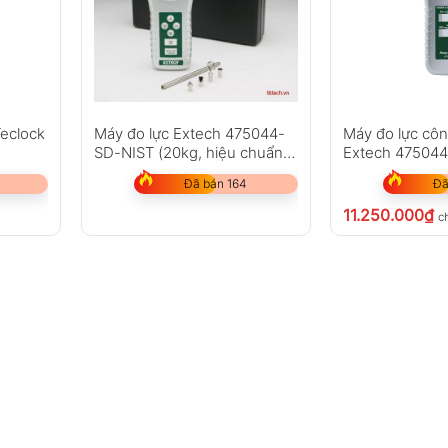
Teclock
Máy đo lực Extech 475044-
Máy đo lực côn
SD-NIST (20kg, hiệu chuẩn
Extech 475044
NIST)
196,1N)
Đã bán 164
Đã
11.250.000
₫
c