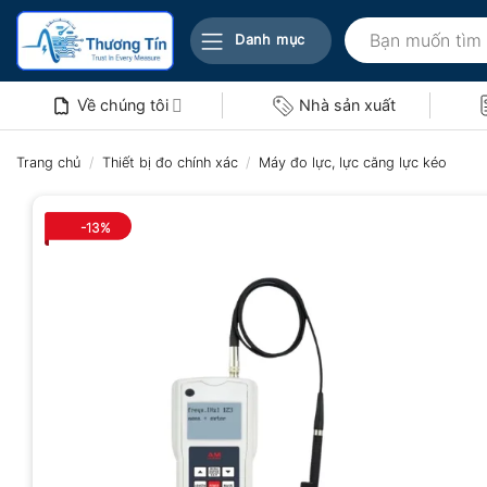
Bỏ
Tìm
qua
Danh mục
kiếm:
nội
dung
Về chúng tôi
Nhà sản xuất
Trang chủ
/
Thiết bị đo chính xác
/
Máy đo lực, lực căng lực kéo
-13%