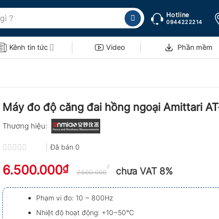
Hotline
0944222214
Kênh tin tức
Video
Phần mềm
Máy đo độ căng đai hồng ngoại Amittari A
Thương hiệu:
Đã bán
0
Được
6.500.000
₫
xếp
₫
chưa VAT 8%
7.500.000
hạng
0.0
5
Phạm vi đo: 10 ~ 800Hz
sao
Nhiệt độ hoạt động: +10~50°C