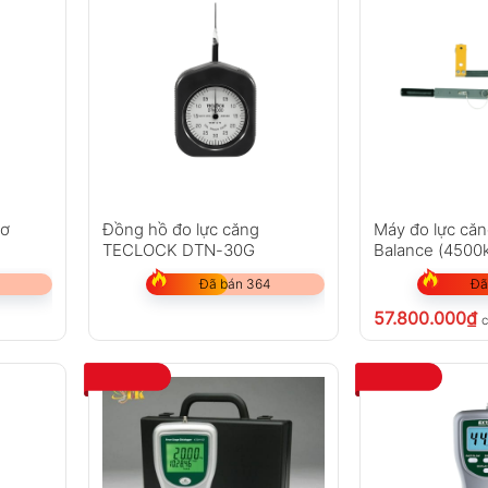
cơ
Đồng hồ đo lực căng
Máy đo lực căn
TECLOCK DTN-30G
Balance (4500
Đã bán 364
Đã
57.800.000
₫