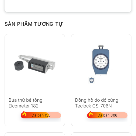
SẢN PHẨM TƯƠNG TỰ
Búa thử bê tông
Đồng hồ đo độ cứng
Elcometer 182
Teclock GS-706N
Đã bán 155
Đã bán 306