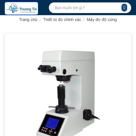
Bỏ
Tìm
kiếm:
qua
nội
Trang chủ
/
Thiết bị đo chính xác
/
Máy đo độ cứng
dung