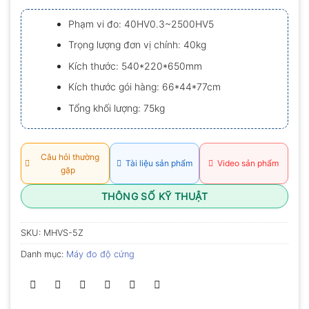
xếp
hạng
Phạm vi đo: 40HV0.3~2500HV5
0.0
5
Trọng lượng đơn vị chính: 40kg
sao
Kích thước: 540*220*650mm
Kích thước gói hàng: 66*44*77cm
Tổng khối lượng: 75kg
Câu hỏi thường
Tài liệu sản phẩm
Video sản phẩm
gặp
THÔNG SỐ KỸ THUẬT
SKU:
MHVS-5Z
Danh mục:
Máy đo độ cứng