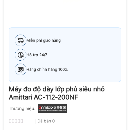
Miễn phí giao hàng
Hỗ trợ 24/7
Hàng chính hãng 100%
Máy đo độ dày lớp phủ siêu nhỏ
Amittari AC-112-200NF
Thương hiệu:
Đã bán
0
Được