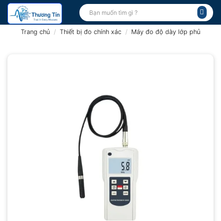
Bỏ
Tìm
kiếm:
qua
nội
Trang chủ
/
Thiết bị đo chính xác
/
Máy đo độ dày lớp phủ
dung