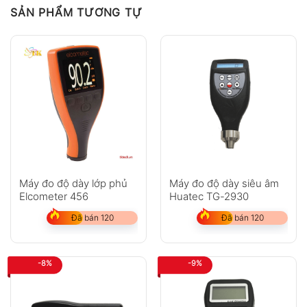
SẢN PHẨM TƯƠNG TỰ
Máy đo độ dày lớp phủ
Máy đo độ dày siêu âm
Elcometer 456
Huatec TG-2930
Đã bán 120
Đã bán 120
-8%
-9%