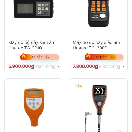
Máy đo độ dày siêu âm
Máy đo độ dày siêu âm
Huatec TG-2910
Huatec TG-3000
Đã bán 155
Đã bán 386
6.900.000
₫
7.800.000
₫
7.500.000
₫
8.600.000
₫
chưa VAT 8%
chưa 