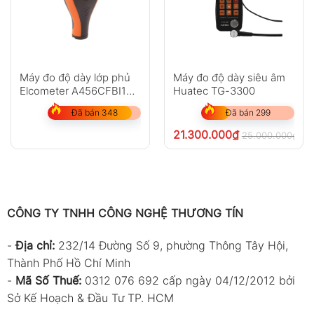
Máy đo độ dày lớp phủ
Máy đo độ dày siêu âm
Elcometer A456CFBI1
Huatec TG-3300
(0-1500?m)
Đã bán 348
Đã bán 299
21.300.000
₫
25.000.000
₫
ch
CÔNG TY TNHH CÔNG NGHỆ THƯƠNG TÍN
-
Địa chỉ:
232/14 Đường Số 9, phường Thông Tây Hội,
Thành Phố Hồ Chí Minh
-
Mã Số Thuế:
0312 076 692 cấp ngày 04/12/2012 bởi
Sở Kế Hoạch & Đầu Tư TP. HCM