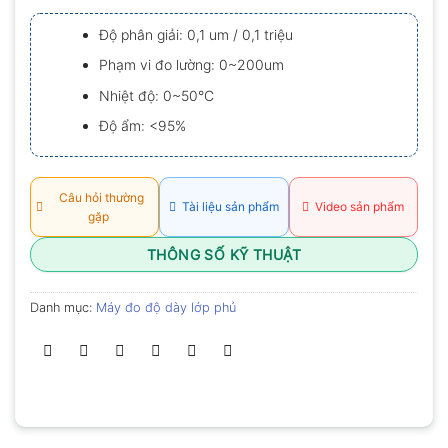
xếp
hạng
Độ phân giải: 0,1 um / 0,1 triệu
0.0
5
Phạm vi đo lường: 0~200um
sao
Nhiệt độ: 0~50°C
Độ ẩm: <95%
Câu hỏi thường
Tài liệu sản phẩm
Video sản phẩm
gặp
THÔNG SỐ KỸ THUẬT
Danh mục:
Máy đo độ dày lớp phủ