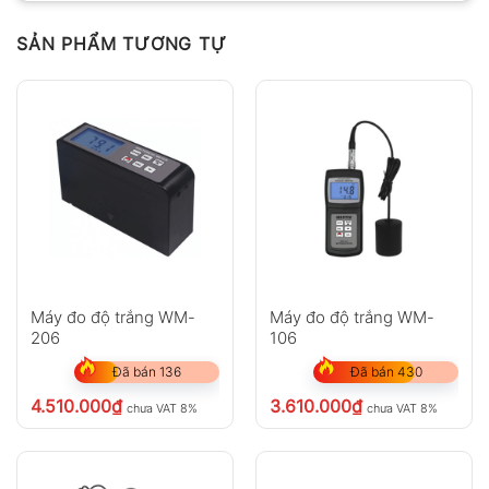
SẢN PHẨM TƯƠNG TỰ
Máy đo độ trắng WM-
Máy đo độ trắng WM-
206
106
Đã bán 136
Đã bán 430
4.510.000
₫
3.610.000
₫
chưa VAT 8%
chưa VAT 8%