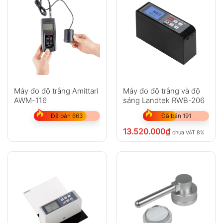
Máy đo độ trắng Amittari
Máy đo độ trắng và độ
AWM-116
sáng Landtek RWB-206
Đã bán 663
Đã bán 191
13.520.000
₫
chưa VAT 8%