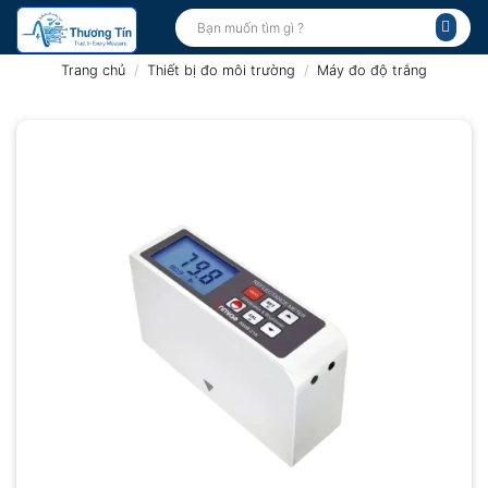
Bỏ
Tìm
kiếm:
qua
nội
Trang chủ
/
Thiết bị đo môi trường
/
Máy đo độ trắng
dung