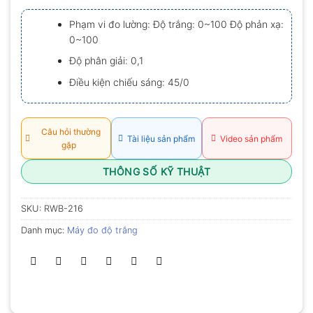
xếp
hạng
Phạm vi đo lường: Độ trắng: 0~100 Độ phản xạ:
0.0
0~100
5
sao
Độ phân giải: 0,1
Điều kiện chiếu sáng: 45/0
Câu hỏi thường
Tài liệu sản phẩm
Video sản phẩm
gặp
THÔNG SỐ KỸ THUẬT
SKU:
RWB-216
Danh mục:
Máy đo độ trắng