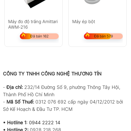
Máy đo độ trắng Amittari
Máy ép bột
AWM-216
Đã bán 162
Đã bán 579
CÔNG TY TNHH CÔNG NGHỆ THƯƠNG TÍN
-
Địa chỉ:
232/14 Đường Số 9, phường Thông Tây Hội,
Thành Phố Hồ Chí Minh
-
Mã Số Thuế:
0312 076 692 cấp ngày 04/12/2012 bởi
Sở Kế Hoạch & Đầu Tư TP. HCM
•
Hotline 1
:
0944 2222 14
•
Hotline 2:
0928 218 268