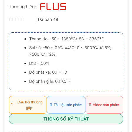
Thương hiệu:
Đã bán
49
Được
xếp
hạng
Thang đo: -50 ~ 1850°C/-58 ~ 3362°F
0.0
5
Sai số: -50 ~ 0°C: ±4°C; 0 ~ 500°C: ±1.5%;
sao
>500°C: ±2%
D:S = 50:1
Độ phát xạ: 0.1 – 1.0
Độ phân giải: 0.1°C/°F
Câu hỏi thường
Tài liệu sản phẩm
Video sản phẩm
gặp
THÔNG SỐ KỸ THUẬT