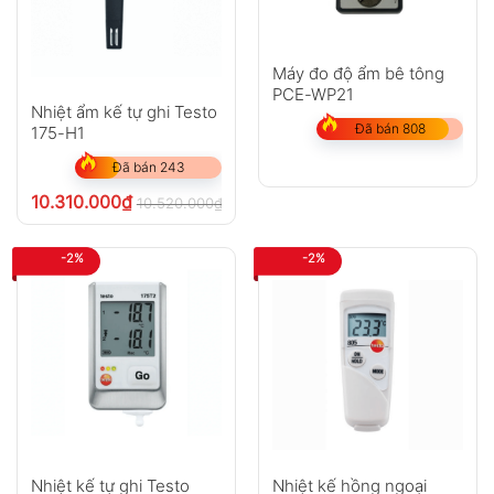
Máy đo độ ẩm bê tông
PCE-WP21
Nhiệt ẩm kế tự ghi Testo
Đã bán 808
175-H1
Đã bán 243
10.310.000
₫
10.520.000
₫
chưa VAT 8%
-2%
-2%
Nhiệt kế tự ghi Testo
Nhiệt kế hồng ngoại