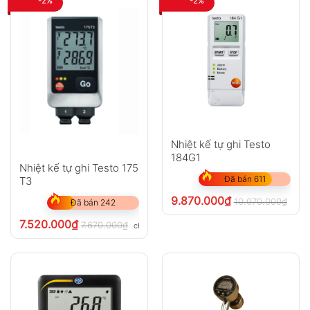
-2%
-2%
Nhiệt kế tự ghi Testo
184G1
Nhiệt kế tự ghi Testo 175
Đã bán 611
T3
9.870.000
₫
10.070.000
₫
chưa
Đã bán 242
7.520.000
₫
7.670.000
₫
chưa VAT 8%