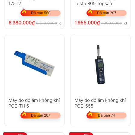
175T2
Testo 805 Topsafe
Đã bán 580
Đã bán 297
6.380.000
₫
1.955.000
₫
6.510.000
₫
1.990.000
₫
chưa VAT 8%
chưa V
Máy đo độ ẩm không khí
Máy đo độ ẩm không khí
PCE-TH 5
PCE-555
Đã bán 207
Đã bán 74