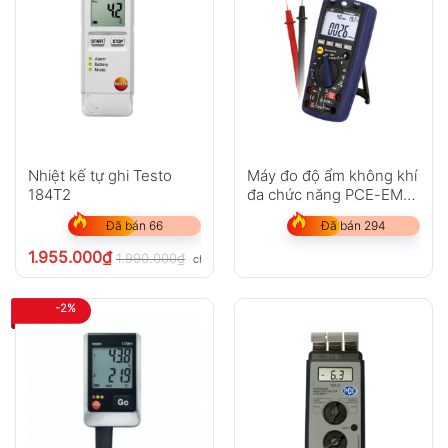
Nhiệt kế tự ghi Testo
Máy đo độ ẩm không khí
184T2
đa chức năng PCE-EM
886
Đã bán 66
Đã bán 294
1.955.000
₫
1.990.000
₫
chưa VAT 8%
-2%