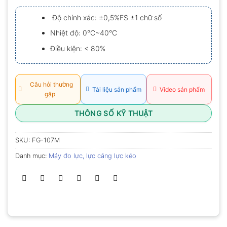
xếp
hạng
Độ chính xác: ±0,5%FS ±1 chữ số
0.0
5
Nhiệt độ: 0°C~40°C
sao
Điều kiện: < 80%
Câu hỏi thường
Tài liệu sản phẩm
Video sản phẩm
gặp
THÔNG SỐ KỸ THUẬT
SKU:
FG-107M
Danh mục:
Máy đo lực, lực căng lực kéo