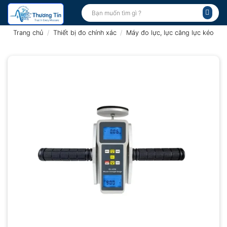
Bỏ
Tìm
kiếm:
qua
nội
Trang chủ
/
Thiết bị đo chính xác
/
Máy đo lực, lực căng lực kéo
dung