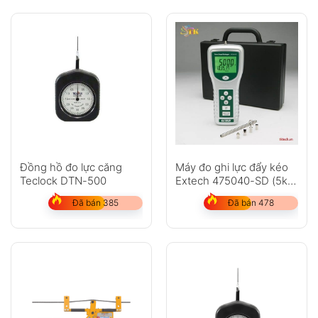
Đồng hồ đo lực căng
Máy đo ghi lực đẩy kéo
Teclock DTN-500
Extech 475040-SD (5kg,
49N)
Đã bán 385
Đã bán 478