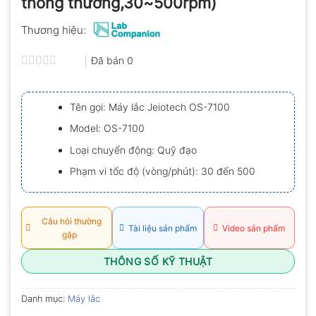
thông thường,30~500rpm)
Thương hiệu:
Đã bán
0
Được
xếp
hạng
Tên gọi: Máy lắc Jeiotech OS-7100
0.0
5
Model: OS-7100
sao
Loại chuyển động: Quỹ đạo
Phạm vi tốc độ (vòng/phút): 30 đến 500
Câu hỏi thường
Tài liệu sản phẩm
Video sản phẩm
gặp
THÔNG SỐ KỸ THUẬT
Danh mục:
Máy lắc