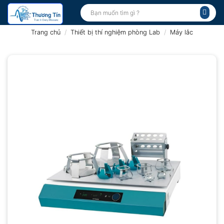
Bỏ
Tìm
kiếm:
qua
nội
Trang chủ
/
Thiết bị thí nghiệm phòng Lab
/
Máy lắc
dung