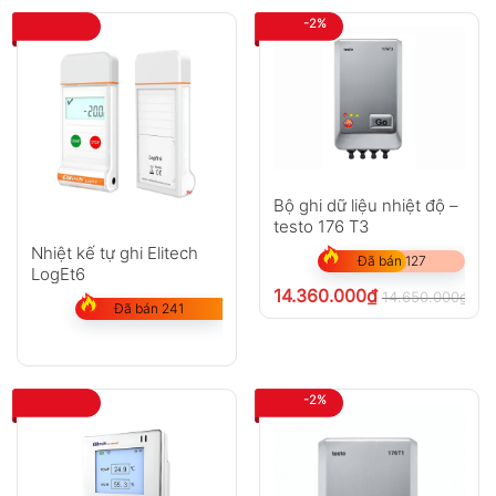
-2%
Bộ ghi dữ liệu nhiệt độ –
testo 176 T3
Nhiệt kế tự ghi Elitech
Đã bán 127
LogEt6
14.360.000
₫
14.650.000
₫
ch
Đã bán 241
-2%