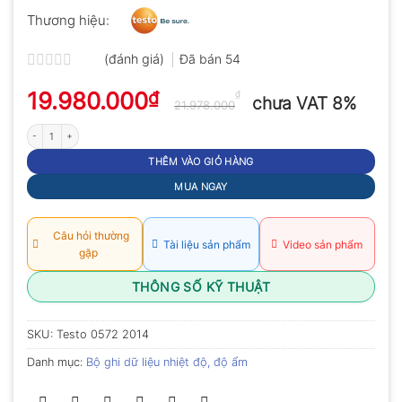
Thương hiệu:
(đánh giá)
Đã bán
54
Được
19.980.000
₫
xếp
₫
chưa VAT 8%
21.978.000
hạng
0.0
Bộ ghi dữ liệu nhiệt độ độ ẩm Wifi Testo 160 IAQ số lượng
5
sao
THÊM VÀO GIỎ HÀNG
MUA NGAY
Câu hỏi thường
Tài liệu sản phẩm
Video sản phẩm
gặp
THÔNG SỐ KỸ THUẬT
SKU:
Testo 0572 2014
Danh mục:
Bộ ghi dữ liệu nhiệt độ, độ ẩm