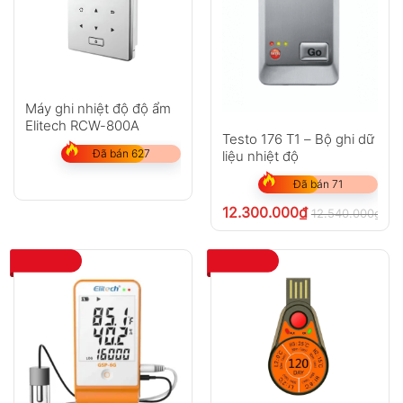
Máy ghi nhiệt độ độ ẩm
Elitech RCW-800A
Testo 176 T1 – Bộ ghi dữ
Đã bán 627
liệu nhiệt độ
Đã bán 71
12.300.000
₫
12.540.000
₫
ch