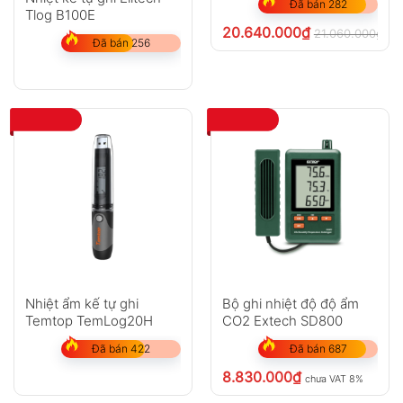
Đã bán 282
Tlog B100E
20.640.000
₫
21.060.000
₫
ch
Đã bán 256
Nhiệt ẩm kế tự ghi
Bộ ghi nhiệt độ độ ẩm
Temtop TemLog20H
CO2 Extech SD800
Đã bán 422
Đã bán 687
8.830.000
₫
chưa VAT 8%