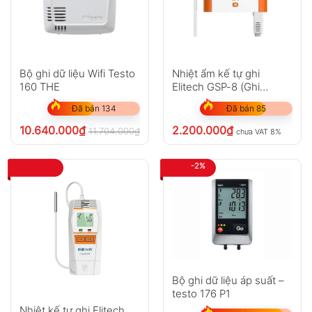
Bộ ghi dữ liệu Wifi Testo
Nhiệt ẩm kế tự ghi
160 THE
Elitech GSP-8 (Ghi
100.000 điểm)
Đã bán 134
Đã bán 85
10.640.000
₫
2.200.000
₫
11.704.000
₫
chưa VAT 8%
chưa VAT 8%
-2%
Bộ ghi dữ liệu áp suất –
testo 176 P1
Nhiệt kế tự ghi Elitech