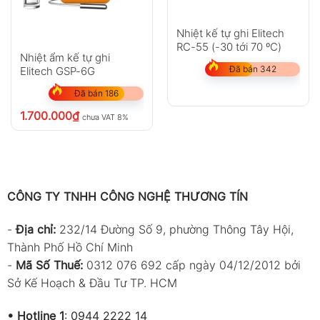
Nhiệt kế tự ghi Elitech
RC-55 (-30 tới 70 ºC)
Nhiệt ẩm kế tự ghi
Đã bán 342
Elitech GSP-6G
Đã bán 186
1.700.000
₫
chưa VAT 8%
CÔNG TY TNHH CÔNG NGHỆ THƯƠNG TÍN
-
Địa chỉ:
232/14 Đường Số 9, phường Thông Tây Hội,
Thành Phố Hồ Chí Minh
-
Mã Số Thuế:
0312 076 692 cấp ngày 04/12/2012 bởi
Sở Kế Hoạch & Đầu Tư TP. HCM
•
Hotline 1
:
0944 2222 14