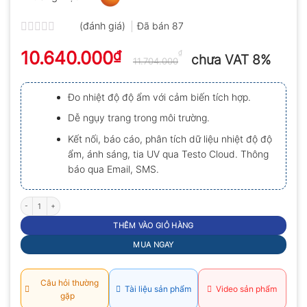
(đánh giá)
Đã bán
87
Được
10.640.000
₫
xếp
₫
chưa VAT 8%
11.704.000
hạng
0.0
5
Đo nhiệt độ độ ẩm với cảm biến tích hợp.
sao
Dễ ngụy trang trong môi trường.
Kết nối, báo cáo, phân tích dữ liệu nhiệt độ độ
ẩm, ánh sáng, tia UV qua Testo Cloud. Thông
báo qua Email, SMS.
Bộ ghi dữ liệu Wifi Testo 160 THE số lượng
THÊM VÀO GIỎ HÀNG
MUA NGAY
Câu hỏi thường
Tài liệu sản phẩm
Video sản phẩm
gặp