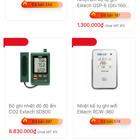
cao)
Đã bán 248
Elitech GSP-6 (Ghi 16000
điểm)
Đã bán 187
1.300.000
₫
chưa VAT 8%
Bộ ghi nhiệt độ độ ẩm
Nhiệt kế tự ghi wifi
CO2 Extech SD800
Elitech RCW-360
Đã bán 687
Đã bán 574
8.830.000
₫
chưa VAT 8%