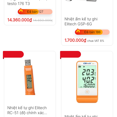
testo 176 T3
Đã bán 127
Nhiệt ẩm kế tự ghi
14.360.000
₫
14.650.000
₫
chưa VAT 8%
Elitech GSP-6G
Đã bán 186
1.700.000
₫
chưa VAT 8%
Nhiệt kế tự ghi Elitech
RC-51 (độ chính xác
Nhiệt ẩm kế tự ghi