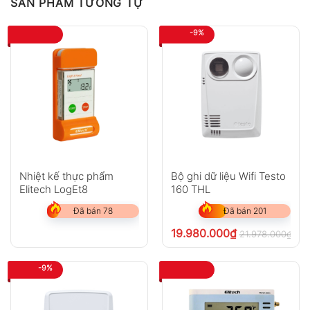
SẢN PHẨM TƯƠNG TỰ
-9%
Nhiệt kế thực phẩm
Bộ ghi dữ liệu Wifi Testo
Elitech LogEt8
160 THL
Đã bán 78
Đã bán 201
19.980.000
₫
21.978.000
₫
chư
-9%