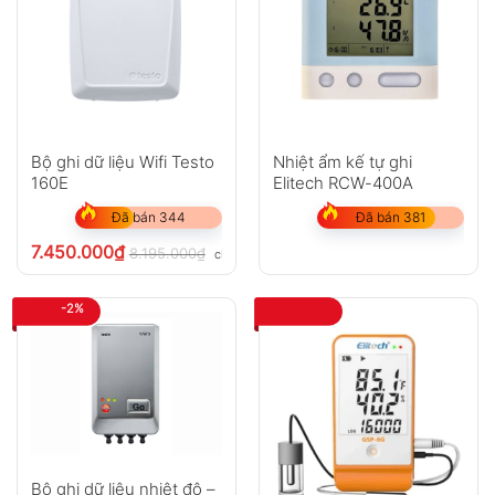
Bộ ghi dữ liệu Wifi Testo
Nhiệt ẩm kế tự ghi
160E
Elitech RCW-400A
Đã bán 344
Đã bán 381
7.450.000
₫
8.195.000
₫
chưa VAT 8%
-2%
Bộ ghi dữ liệu nhiệt độ –