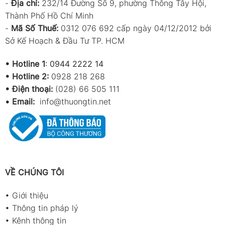
-
Địa chỉ:
232/14 Đường Số 9, phường Thông Tây Hội,
Thành Phố Hồ Chí Minh
-
Mã Số Thuế:
0312 076 692 cấp ngày 04/12/2012 bởi
Sở Kế Hoạch & Đầu Tư TP. HCM
•
Hotline 1
:
0944 2222 14
•
Hotline 2:
0928 218 268
• Điện thoại:
(028) 66 505 111
•
Email:
info@thuongtin.net
VỀ CHÚNG TÔI
•
Giới thiệu
•
Thông tin pháp lý
•
Kênh thông tin