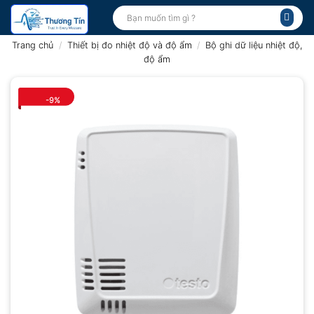
Bỏ
Tìm
kiếm:
qua
nội
Trang chủ
/
Thiết bị đo nhiệt độ và độ ẩm
/
Bộ ghi dữ liệu nhiệt độ,
dung
độ ẩm
-9%