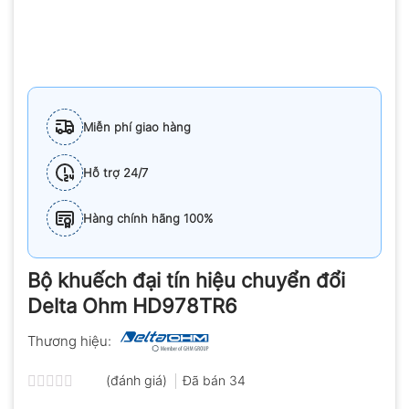
Miễn phí giao hàng
Hỗ trợ 24/7
Hàng chính hãng 100%
Bộ khuếch đại tín hiệu chuyển đổi
Delta Ohm HD978TR6
Thương hiệu:
(đánh giá)
Đã bán
34
Được