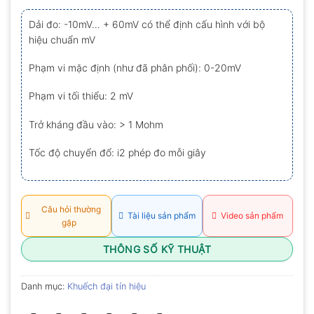
xếp
hạng
Dải đo: -10mV… + 60mV có thể định cấu hình với bộ
0.0
hiệu chuẩn mV
5
sao
Phạm vi mặc định (như đã phân phối): 0-20mV
Phạm vi tối thiểu: 2 mV
Trở kháng đầu vào: > 1 Mohm
Tốc độ chuyển đổ: i2 phép đo mỗi giây
Câu hỏi thường
Tài liệu sản phẩm
Video sản phẩm
gặp
THÔNG SỐ KỸ THUẬT
Danh mục:
Khuếch đại tín hiệu