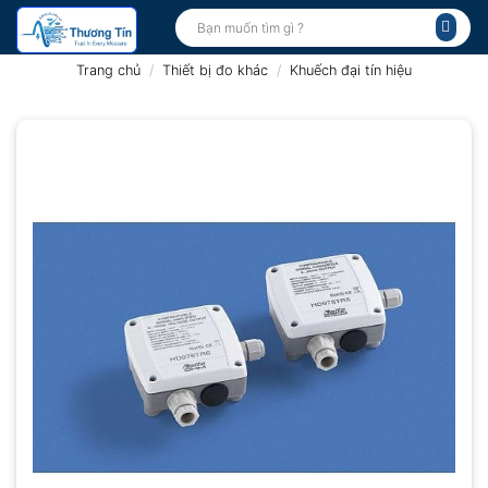
Bỏ
Tìm
kiếm:
qua
nội
Trang chủ
/
Thiết bị đo khác
/
Khuếch đại tín hiệu
dung