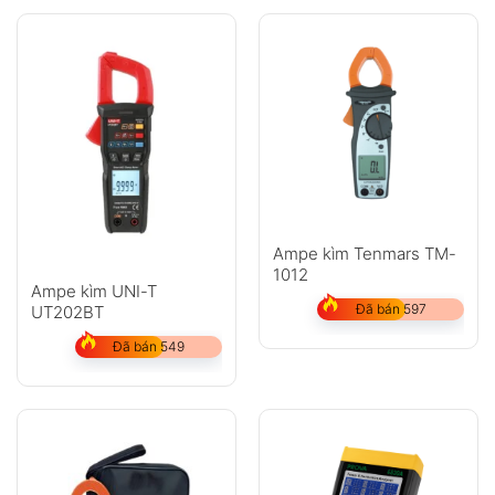
Ampe kìm Tenmars TM-
1012
Ampe kìm UNI-T
Đã bán 597
UT202BT
Đã bán 549