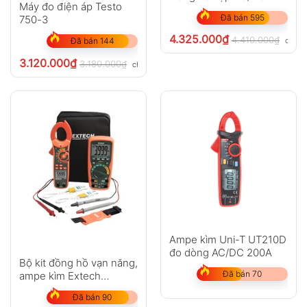
Máy đo điện áp Testo
Đã bán 595
750-3
4.325.000
₫
4.410.000
₫
chưa 
Đã bán 144
3.120.000
₫
3.180.000
₫
chưa VAT 8%
Ampe kìm Uni-T UT210D
đo dòng AC/DC 200A
Bộ kit đồng hồ vạn năng,
Đã bán 70
ampe kìm Extech
MA620-K
Đã bán 90