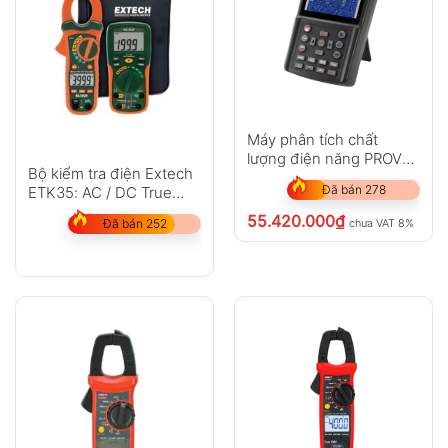
Máy phân tích chất
lượng điện năng PROVA
Bộ kiểm tra điện Extech
6830A+3006 (6000A)
Đã bán 278
ETK35: AC / DC True
RMS
55.420.000
₫
chưa VAT 8%
Đã bán 252