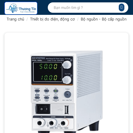
Bỏ
Tìm
kiếm:
qua
nội
Trang chủ
/
Thiết bị đo điện, động cơ
/
Bộ nguồn - Bộ cấp nguồn
dung