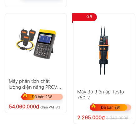
-2%
Máy phân tích chất
lượng điện năng PROVA
Máy đo điện áp Testo
6830A+3009 (1200A)
Đã bán 238
750-2
54.060.000
₫
chưa VAT 8%
Đã bán 891
2.295.000
₫
2.340.000
₫
chưa