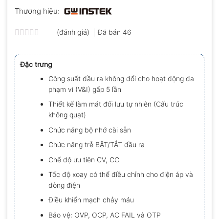
Thương hiệu:
(đánh giá)
Đã bán
46
Được
xếp
hạng
Đặc trưng
0.0
5
Công suất đầu ra không đổi cho hoạt động đa
sao
phạm vi (V&I) gấp 5 lần
Thiết kế làm mát đối lưu tự nhiên (Cấu trúc
không quạt)
Chức năng bộ nhớ cài sẵn
Chức năng trễ BẬT/TẮT đầu ra
Chế độ ưu tiên CV, CC
Tốc độ xoay có thể điều chỉnh cho điện áp và
dòng điện
Điều khiển mạch chảy máu
Bảo vệ: OVP, OCP, AC FAIL và OTP