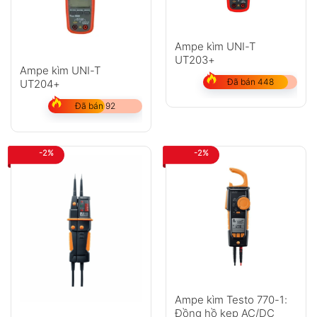
Ampe kìm UNI-T
UT203+
Ampe kìm UNI-T
Đã bán 448
UT204+
Đã bán 92
-2%
-2%
Ampe kìm Testo 770-1:
Đồng hồ kẹp AC/DC