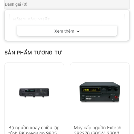
Đánh giá (0)
HÃNG SẢN XUẤT
BK Precision – California
Xem thêm
SẢN PHẨM TƯƠNG TỰ
Bộ nguồn xoay chiều lập
Máy cấp nguồn Extech
trình BK precision 9805
382276 (600W, 230V)