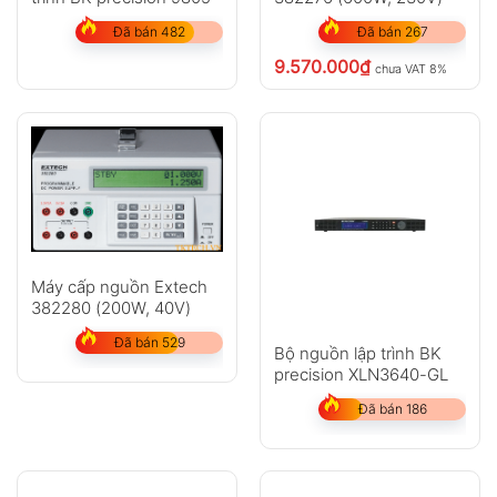
Đã bán 482
Đã bán 267
9.570.000
₫
chưa VAT 8%
Máy cấp nguồn Extech
382280 (200W, 40V)
Đã bán 529
Bộ nguồn lập trình BK
precision XLN3640-GL
Đã bán 186