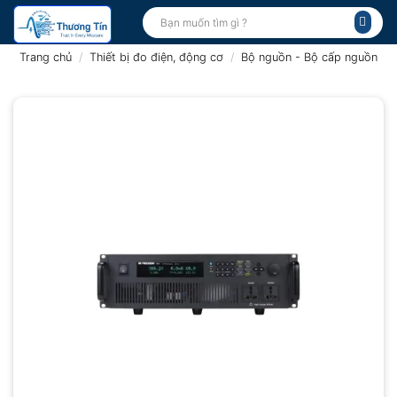
Bỏ
Tìm
kiếm:
qua
nội
Trang chủ
/
Thiết bị đo điện, động cơ
/
Bộ nguồn - Bộ cấp nguồn
dung