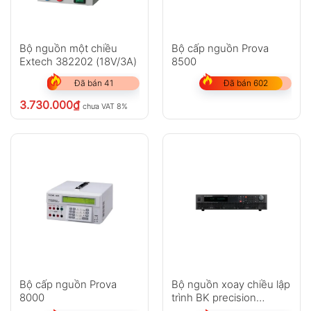
Bộ nguồn một chiều
Bộ cấp nguồn Prova
Extech 382202 (18V/3A)
8500
Đã bán 41
Đã bán 602
3.730.000
₫
chưa VAT 8%
Bộ cấp nguồn Prova
Bộ nguồn xoay chiều lập
8000
trình BK precision
PVS60085