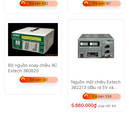
Đã bán 642
Đã bán 187
Bộ nguồn xoay chiều AC
Extech 380820
Đã bán 131
Nguồn một chiều Extech
382213 (đầu ra 5V và
12V cố định)
Đã bán 339
5.660.000
₫
chưa VAT 8%