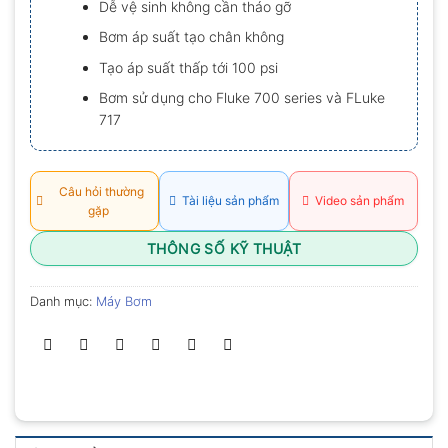
Dễ vệ sinh không cần tháo gỡ
0.0
5
Bơm áp suất tạo chân không
sao
Tạo áp suất thấp tới 100 psi
Bơm sử dụng cho Fluke 700 series và FLuke
717
Câu hỏi thường
Tài liệu sản phẩm
Video sản phẩm
gặp
THÔNG SỐ KỸ THUẬT
Danh mục:
Máy Bơm