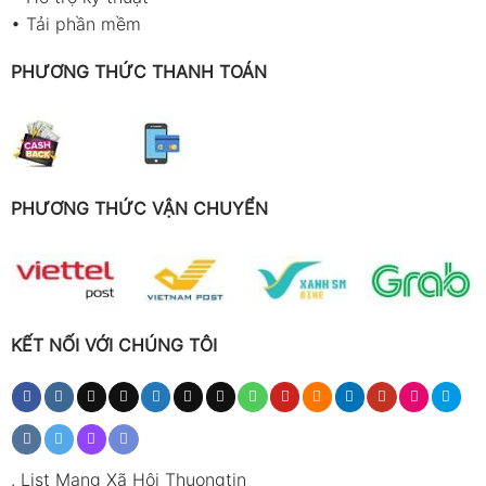
•
Tải phần mềm
PHƯƠNG THỨC THANH TOÁN
PHƯƠNG THỨC VẬN CHUYỂN
KẾT NỐI VỚI CHÚNG TÔI
.
List Mạng Xã Hội Thuongtin