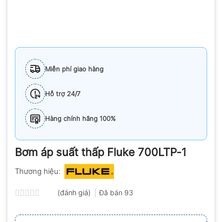
Miễn phí giao hàng
Hỗ trợ 24/7
Hàng chính hãng 100%
Bơm áp suất thấp Fluke 700LTP-1
Thương hiệu:
(đánh giá)
Đã bán
93
Được
xếp
hạng