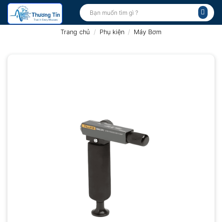
Bỏ
Tìm
kiếm:
qua
nội
Trang chủ
/
Phụ kiện
/
Máy Bơm
dung