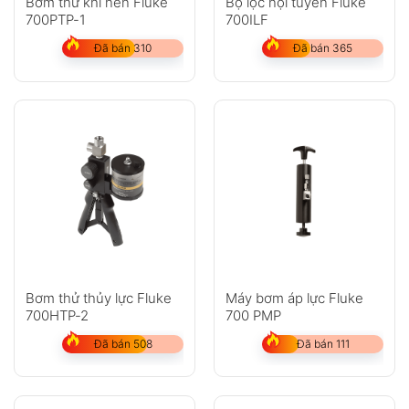
Bơm thử khí nén Fluke
Bộ lọc nội tuyến Fluke
700PTP-1
700ILF
Đã bán 310
Đã bán 365
Bơm thử thủy lực Fluke
Máy bơm áp lực Fluke
700HTP-2
700 PMP
Đã bán 508
Đã bán 111