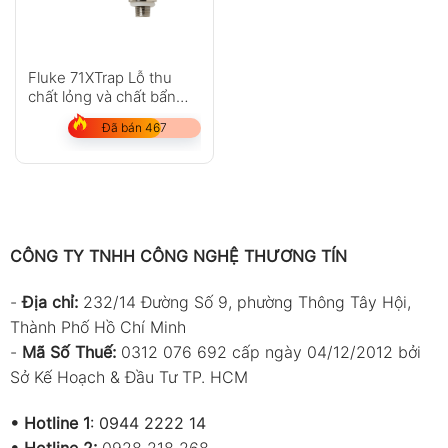
Fluke 71XTrap Lỗ thu
chất lỏng và chất bẩn
cho loại 718 và 719Pro
Đã bán 467
CÔNG TY TNHH CÔNG NGHỆ THƯƠNG TÍN
-
Địa chỉ:
232/14 Đường Số 9, phường Thông Tây Hội,
Thành Phố Hồ Chí Minh
-
Mã Số Thuế:
0312 076 692 cấp ngày 04/12/2012 bởi
Sở Kế Hoạch & Đầu Tư TP. HCM
•
Hotline 1
:
0944 2222 14
•
Hotline 2:
0928 218 268