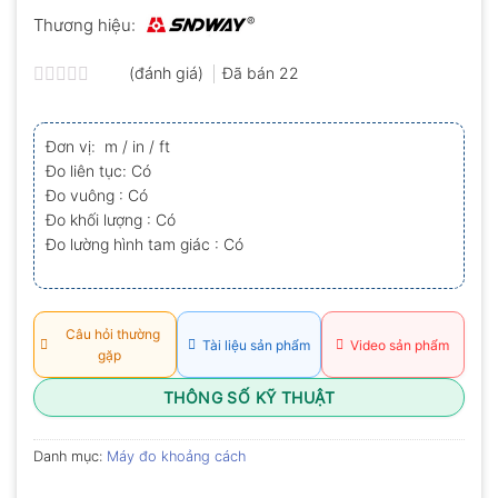
Thương hiệu:
(đánh giá)
Đã bán
22
Được
xếp
hạng
Đơn vị: m / in / ft
0.0
Đo liên tục: Có
5
sao
Đo vuông : Có
Đo khối lượng : Có
Đo lường hình tam giác : Có
Câu hỏi thường
Tài liệu sản phẩm
Video sản phẩm
gặp
THÔNG SỐ KỸ THUẬT
Danh mục:
Máy đo khoảng cách