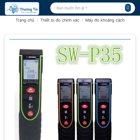
Bỏ
Tìm
kiếm:
qua
nội
Trang chủ
/
Thiết bị đo chính xác
/
Máy đo khoảng cách
dung