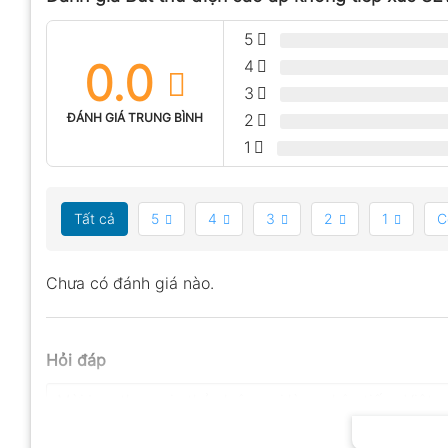
5
0.0
4
3
ĐÁNH GIÁ TRUNG BÌNH
2
1
Tất cả
5
4
3
2
1
C
Chưa có đánh giá nào.
Hỏi đáp