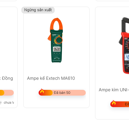
Ngừng sản xuất
: Đồng
Ampe kế Extech MA610
Ampe kìm UNI
Đã bán 50
₫
chưa VAT 8%
Đã