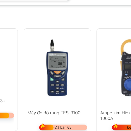
03+
Máy đo độ rung TES-3100
Ampe kìm Hiok
1000A
Đã bán 65
Đã