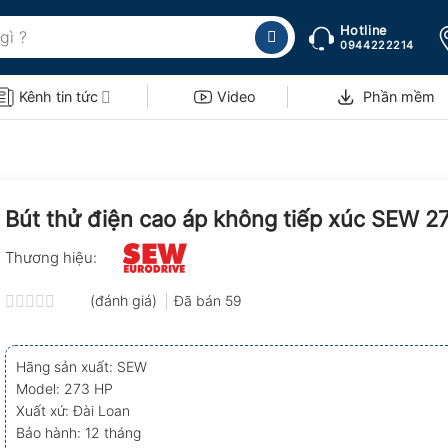
Hotline
0944222214
Kênh tin tức
Video
Phần mềm
Bút thử điện cao áp không tiếp xúc SEW 2
Thương hiệu:
(đánh giá)
Đã bán
59
Được
xếp
hạng
Hãng sản xuất: SEW
0.0
Model: 273 HP
5
sao
Xuất xứ: Đài Loan
Bảo hành: 12 tháng