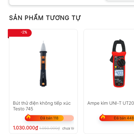
SẢN PHẨM TƯƠNG TỰ
Anh
Chị
-2%
Không có bình luận nào
Bút thử điện không tiếp xúc
Ampe kìm UNI-T UT2
Testo 745
Đã bán 118
Đã bán 448
1.030.000
₫
1.050.000
₫
chưa VAT 8%