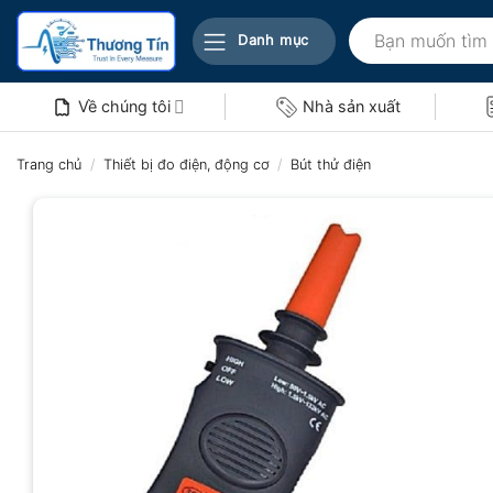
Bỏ
Tìm
qua
Danh mục
kiếm:
nội
dung
Về chúng tôi
Nhà sản xuất
Trang chủ
/
Thiết bị đo điện, động cơ
/
Bút thử điện