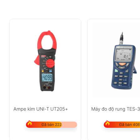
Ampe kìm UNI-T UT205+
Máy đo độ rung TES-
Đã bán 222
Đã bán 408