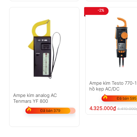
-2%
Ampe kìm Testo 770-1
hồ kẹp AC/DC
Ampe kìm analog AC
Đã bán 595
Tenmars YF 800
4.325.000
₫
4.410.000
Đã bán 379