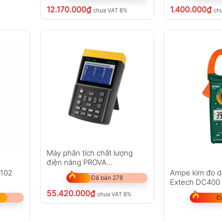
12.170.000
₫
1.400.000
₫
chưa VAT 8%
ch
Máy phân tích chất lượng
điện năng PROVA
6830A+3006 (6000A)
3102
Ampe kìm đo 
Đã bán 278
Extech DC400 
55.420.000
₫
chưa VAT 8%
Đ