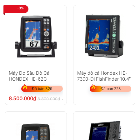
-3%
Máy Đo Sâu Dò Cá
Máy dò cá Hondex HE-
HONDEX HE-62C
7300-Di FishFinder 10.4″
Đã bán 329
Đã bán 228
8.500.000
₫
8.800.000
₫
chưa VAT 8%