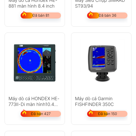
Máy dò cá Hondex HE-
Máy Siêu Chụp SIMRAD
881 màn hình 8.4 inch
ST93/94
Đã bán 81
Đã bán 36
Máy dò cá HONDEX HE-
Máy dò cá Garmin
773II-Di màn hình10.4
FISHFINDER 350C
inch do ngan sonar
Đã bán 427
Đã bán 150