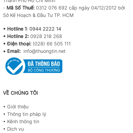
Thành Phố Hồ Chí Minh
-
Mã Số Thuế:
0312 076 692 cấp ngày 04/12/2012 bởi
Sở Kế Hoạch & Đầu Tư TP. HCM
•
Hotline 1
:
0944 2222 14
•
Hotline 2:
0928 218 268
• Điện thoại:
(028) 66 505 111
•
Email:
info@thuongtin.net
VỀ CHÚNG TÔI
•
Giới thiệu
•
Thông tin pháp lý
•
Kênh thông tin
•
Dịch vụ