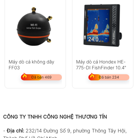
Máy dò cá không dây
Máy dò cá Hondex HE-
FF03
775-DI FishFinder 10.4″
Đã bán 469
Đã bán 234
CÔNG TY TNHH CÔNG NGHỆ THƯƠNG TÍN
-
Địa chỉ:
232/14 Đường Số 9, phường Thông Tây Hội,