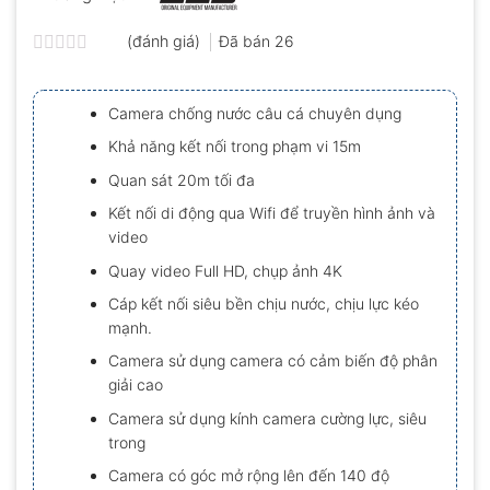
(đánh giá)
Đã bán
26
Được
xếp
hạng
Camera chống nước câu cá chuyên dụng
0.0
5
Khả năng kết nối trong phạm vi 15m
sao
Quan sát 20m tối đa
Kết nối di động qua Wifi để truyền hình ảnh và
video
Quay video Full HD, chụp ảnh 4K
Cáp kết nối siêu bền chịu nước, chịu lực kéo
mạnh.
Camera sử dụng camera có cảm biến độ phân
giải cao
Camera sử dụng kính camera cường lực, siêu
trong
Camera có góc mở rộng lên đến 140 độ