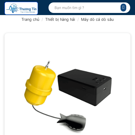
Bỏ
Tìm
kiếm:
qua
nội
Trang chủ
/
Thiết bị hàng hải
/
Máy dò cá dò sâu
dung