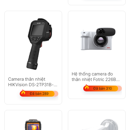
Hệ thống camera đo
Camera thân nhiệt
thân nhiệt Fotric 226B
HIKVision DS-2TP31B-
để sàng lọc sốt với AI
Đã bán 310
3AUF (Dạng cầm tay)
Đã bán 289