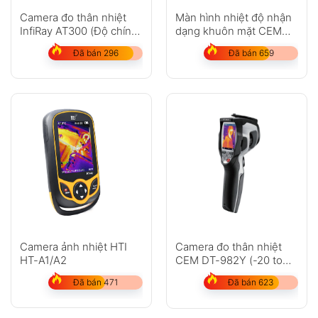
Camera đo thân nhiệt
Màn hình nhiệt độ nhận
InfiRay AT300 (Độ chính
dạng khuôn mặt CEM
xác 0,3 °C)
AI-321
Đã bán 296
Đã bán 659
Camera ảnh nhiệt HTI
Camera đo thân nhiệt
HT-A1/A2
CEM DT-982Y (-20 to
+350°C, 160x120px,
Đã bán 471
Đã bán 623
Zoom 32x)