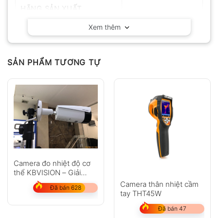
HÃNG SẢN XUẤT
Dahua -China
Xem thêm
SẢN PHẨM TƯƠNG TỰ
Camera đo nhiệt độ cơ
thể KBVISION – Giải
pháp chống Covid-19
Camera thân nhiệt cầm
Đã bán 628
tay THT45W
Đã bán 47