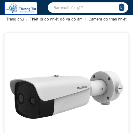
Bỏ
Tìm
kiếm:
qua
nội
Trang chủ
/
Thiết bị đo nhiệt độ và độ ẩm
/
Camera đo thân nhiệt
dung