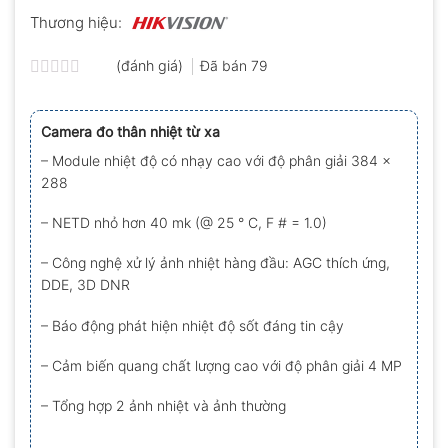
Thương hiệu:
(đánh giá)
Đã bán
79
Được
xếp
hạng
Camera đo thân nhiệt từ xa
0.0
5
– Module nhiệt độ có nhạy cao với độ phân giải 384 x
sao
288
– NETD nhỏ hơn 40 mk (@ 25 ° C, F # = 1.0)
– Công nghệ xử lý ảnh nhiệt hàng đầu: AGC thích ứng,
DDE, 3D DNR
– Báo động phát hiện nhiệt độ sốt đáng tin cậy
– Cảm biến quang chất lượng cao với độ phân giải 4 MP
– Tổng hợp 2 ảnh nhiệt và ảnh thường