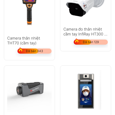
Camera đo thân nhiệt
cầm tay InfiRay HT300 (0
Camera thân nhiệt
~ 60°C, độ chính xác
Đã bán 129
THT70 (cầm tay)
0,5°C)
Đã bán 343