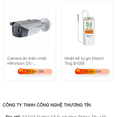
Camera đo thân nhiệt
Nhiệt kế tự ghi Elitech
HIKVision DS-
Tlog B100E
2TD2637B-15/P
Đã bán 266
Đã bán 256
CÔNG TY TNHH CÔNG NGHỆ THƯƠNG TÍN
-
Địa chỉ:
232/14 Đường Số 9, phường Thông Tây Hội,