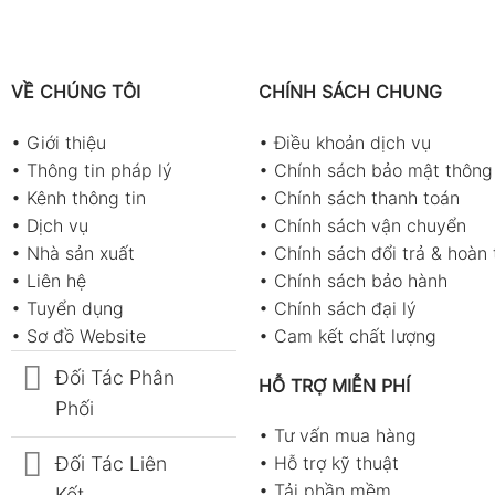
VỀ CHÚNG TÔI
CHÍNH SÁCH CHUNG
•
Giới thiệu
•
Điều khoản dịch vụ
•
Thông tin pháp lý
•
Chính sách bảo mật thông 
•
Kênh thông tin
•
Chính sách thanh toán
•
Dịch vụ
•
Chính sách vận chuyển
•
Nhà sản xuất
•
Chính sách đổi trả & hoàn 
•
Liên hệ
•
Chính sách bảo hành
•
Tuyển dụng
•
Chính sách đại lý
•
Sơ đồ Website
•
Cam kết chất lượng
Đối Tác Phân
HỖ TRỢ MIỄN PHÍ
Phối
•
Tư vấn mua hàng
Đối Tác Liên
•
Hỗ trợ kỹ thuật
•
Tải phần mềm
Kết