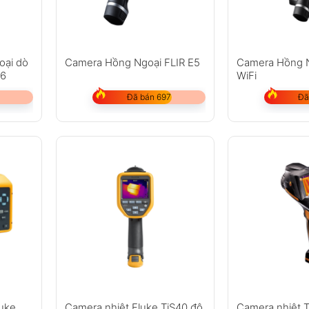
oại dò
Camera Hồng Ngoại FLIR E5
Camera Hồng N
F6
WiFi
Đã bán 697
Đã
luke
Camera nhiệt Fluke TiS40 độ
Camera nhiệt T