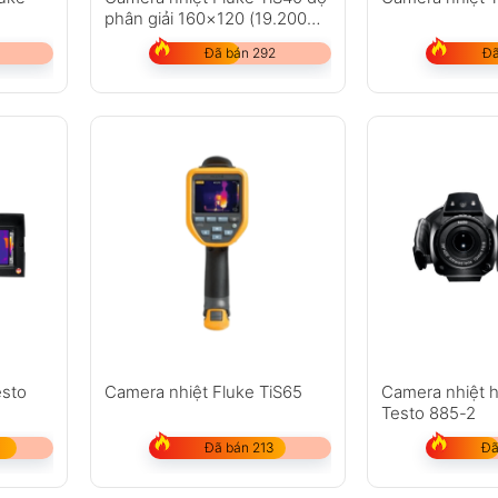
phân giải 160×120 (19.200
pixel)
Đã bán 292
Đã
esto
Camera nhiệt Fluke TiS65
Camera nhiệt 
Testo 885-2
Đã bán 213
Đã