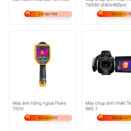
TiX580 (640x480px)
Đã bán 194
Đã bán 379
Máy ảnh hồng ngoại Fluke
Máy chụp ảnh nhiệt T
TiS10
885-1
Đã bán 310
Đã bán 371