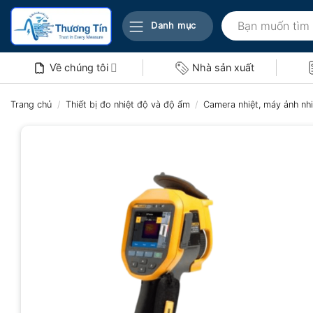
Bỏ
Tìm
qua
Danh mục
kiếm:
nội
dung
Về chúng tôi
Nhà sản xuất
Trang chủ
/
Thiết bị đo nhiệt độ và độ ẩm
/
Camera nhiệt, máy ảnh nhi