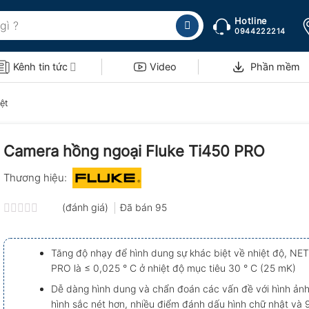
Hotline
0944222214
Kênh tin tức
Video
Phần mềm
ệt
Camera hồng ngoại Fluke Ti450 PRO
Thương hiệu:
(đánh giá)
Đã bán
95
Được
xếp
hạng
Tăng độ nhạy để hình dung sự khác biệt về nhiệt độ, NE
0.0
PRO là ≤ 0,025 ° C ở nhiệt độ mục tiêu 30 ° C (25 mK)
5
sao
Dễ dàng hình dung và chẩn đoán các vấn đề với hình ản
hình sắc nét hơn, nhiều điểm đánh dấu hình chữ nhật và