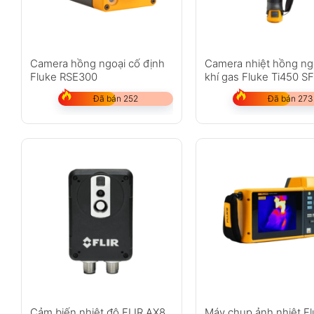
Camera hồng ngoại cố định
Camera nhiệt hồng ng
Fluke RSE300
khí gas Fluke Ti450 S
Đã bán 252
Đã bán 273
Cảm biến nhiệt độ FLIR AX8
Máy chụp ảnh nhiệt F