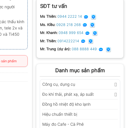
SĐT tư vấn
ợc người
Ms Thiên:
0944 2222 14
các thấu kính
Ms. Kiều:
0928 218 268
, tele 2x và
Mr. Khanh:
0948 999 654
O và Ti450
Mr. Thiên:
0914222214
Mr. Trung (dự án):
088 8888 449
 sản phẩm
Danh mục sản phẩm
Công cụ, dụng cụ
Đo khí thải, phát xạ, áp suất
Đồng hồ nhiệt độ kho lạnh
Hiệu chuẩn thiết bị
Máy đo Cafe - Cà Phê