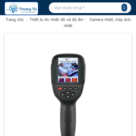
Bỏ
Tìm
kiếm:
qua
nội
Trang chủ
/
Thiết bị đo nhiệt độ và độ ẩm
/
Camera nhiệt, máy ảnh
dung
nhiệt