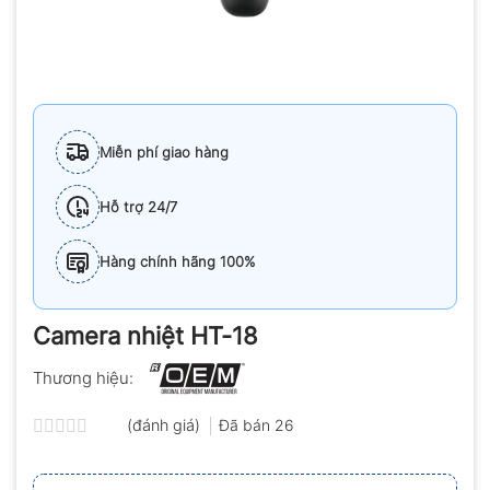
Miễn phí giao hàng
Hỗ trợ 24/7
Hàng chính hãng 100%
Camera nhiệt HT-18
Thương hiệu:
(đánh giá)
Đã bán
26
Được
xếp
hạng