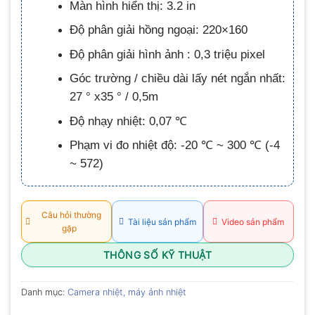
Màn hình hiển thị: 3.2 in
0.0
5
Độ phân giải hồng ngoại: 220×160
sao
Độ phân giải hình ảnh : 0,3 triệu pixel
Góc trường / chiều dài lấy nét ngắn nhất:
27 ° x35 ° / 0,5m
Độ nhạy nhiệt: 0,07 ℃
Phạm vi đo nhiệt độ: -20 ℃ ~ 300 ℃ (-4
~ 572)
Câu hỏi thường
Tài liệu sản phẩm
Video sản phẩm
gặp
THÔNG SỐ KỸ THUẬT
Danh mục:
Camera nhiệt, máy ảnh nhiệt