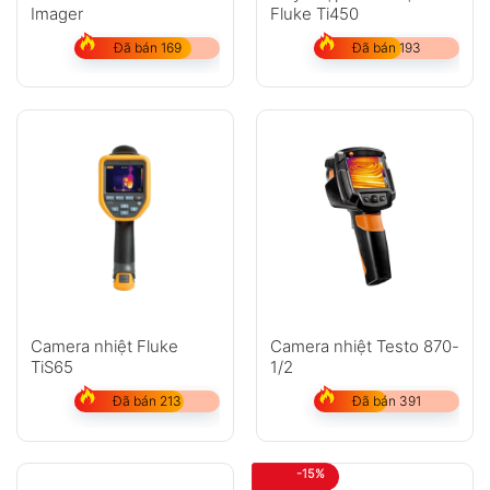
Imager
Fluke Ti450
Đã bán 169
Đã bán 193
Camera nhiệt Fluke
Camera nhiệt Testo 870-
TiS65
1/2
Đã bán 213
Đã bán 391
-15%