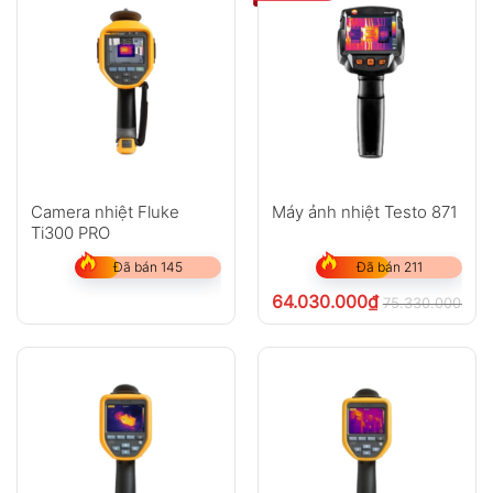
Camera nhiệt Fluke
Máy ảnh nhiệt Testo 871
Ti300 PRO
Đã bán 145
Đã bán 211
64.030.000
₫
75.330.000
₫
ch